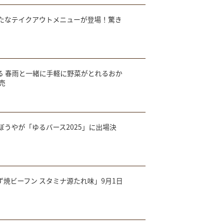
で新たなテイクアウトメニューが登場！驚き
る 春雨と一緒に手軽に野菜がとれるおか
売
うやが「ゆるバース2025」に出場決
焼ビーフン スタミナ源たれ味」9月1日