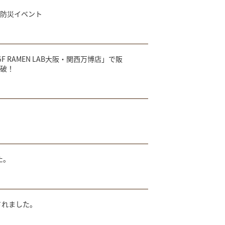
“防災イベント
RAMEN LAB大阪・関西万博店」で販
突破！
た。
されました。