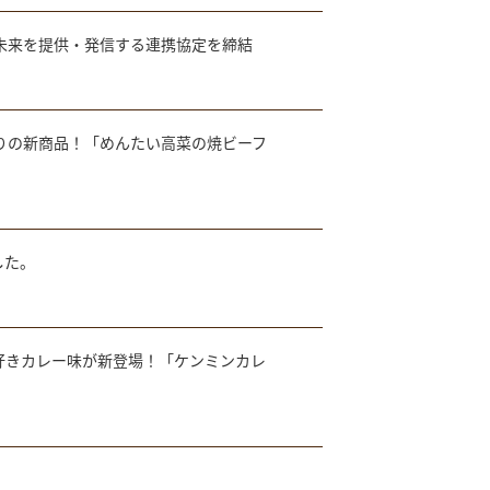
未来を提供・発信する連携協定を締結
りの新商品！「めんたい高菜の焼ビーフ
した。
好きカレー味が新登場！「ケンミンカレ