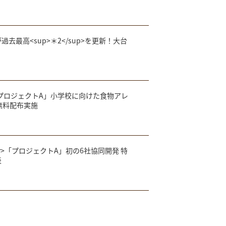
過去最高<sup>＊2</sup>を更新！大台
プロジェクトA」小学校に向けた食物アレ
無料配布実施​
>「プロジェクトA」初の6社協同開発 特
表