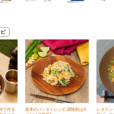
フライパン
その他
3.0g
商品は
こちら
使用商品は
こちら
シピ
材で作る
基本のパッタイレシピ-調味料は4
レタスシ