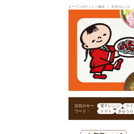
ビーフンのケンミン食品
今日のレシピ
注目のキー
電子レンジ
ライ
ワード：
トマト
きゅうり