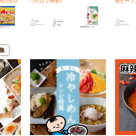
肉のボロ
つだけで簡単‼
焼ビーフ
20分
10分
447kcal
フライパン
フライパン
3.3g
商品は
こちら
使用商品は
こちら
集