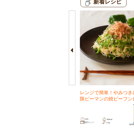
新着レシピ
海鮮の旨み引き立つ！ブロッコリ
レンジで簡単！やみつき
ーのエビ玉焼ビーフン
限ピーマンの焼ビーフン
15分
10分
522kcal
419kcal
フライパン
電子レンジ
3.4g
3.4g
使用商品は
こちら
使用