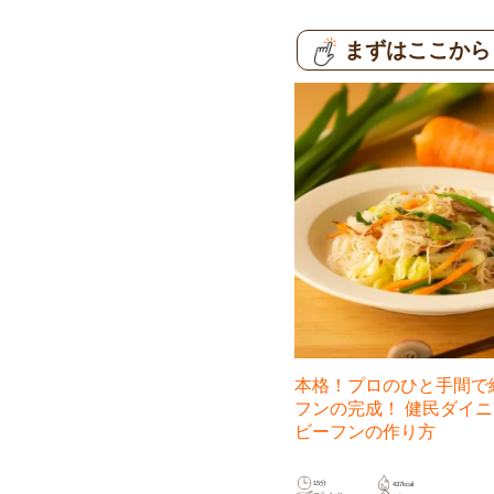
まずはここから
本格！プロのひと手間で
フンの完成！ 健民ダイ
ビーフンの作り方
15分
437kcal