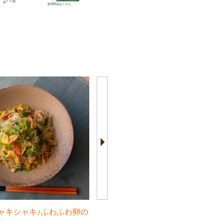
1.0g
使用商品は
こちら
ャキシャキ♪ふわふわ卵の
ライスペーパーで再現‼簡単ドバ