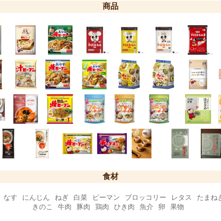
商品
食材
なす
にんじん
ねぎ
白菜
ピーマン
ブロッコリー
レタス
たまね
きのこ
牛肉
豚肉
鶏肉
ひき肉
魚介
卵
果物