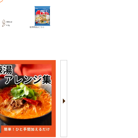
ン
チョコ餅のレシピ
486kcal
20分
289kcal
4.2g
0.2g
使用商品は
こちら
使用商品は
こちら