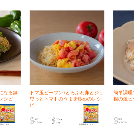
になる無
トマ玉ビーフン♪とろふわ卵とジュ
簡単調理
レシピ
ワっとトマトのうま味炒めのレシ
根の焼ビ
ピ
10分
10分
550kcal
フライパン
フライパン
3.5g
商品は
こちら
使用商品は
こちら