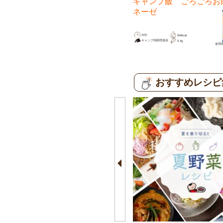
子レンジで簡単バタービーフンを
キャンプ飯 ごろごろお
動画付きで解説
ネーゼ
10分
10分
392kcal
504kcal
電子レンジ
キャンプ用調理器具
3.9g
5.4g
使用商品は
こちら
使用
おすすめレシピ