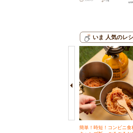
フライパン
1.2g
使用
いま 人気のレ
きのこの簡単ビーフンレシピ！電
簡単！時短！コンビニ食