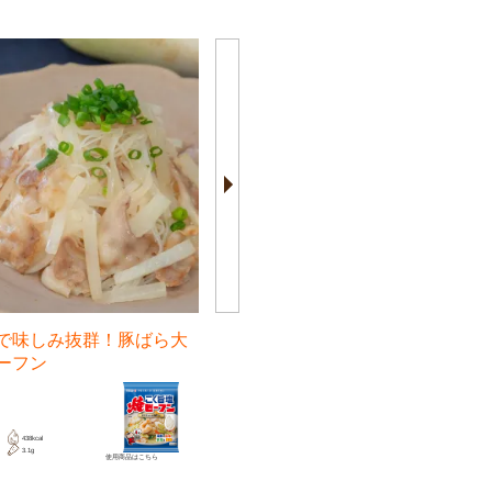
で味しみ抜群！豚ばら大
レンジで時短！ねっとり里芋の
ーフン
ビーフン
15分
438kcal
592kcal
フライパン
3.1g
3.1g
使用商品は
こちら
使用商品は
こちら