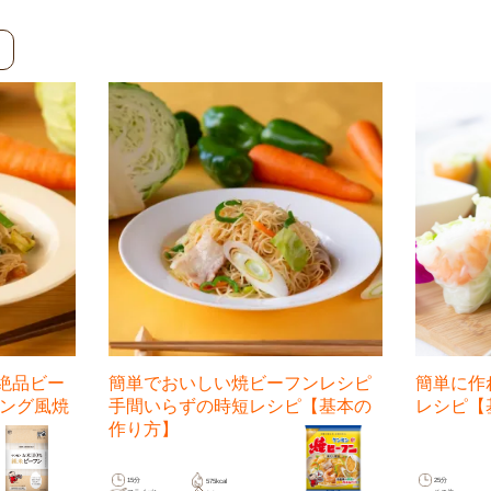
絶品ビー
簡単でおいしい焼ビーフンレシピ
簡単に作
ニング風焼
手間いらずの時短レシピ【基本の
レシピ【
作り方】
15分
25分
575kcal