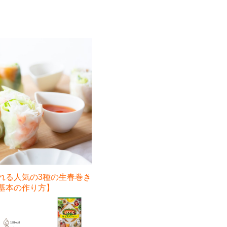
れる人気の3種の生春巻き
基本の作り方】
198kcal