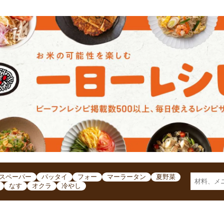
スペーパー
パッタイ
フォー
マーラータン
夏野菜
なす
オクラ
冷やし