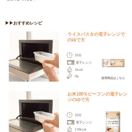
▶▶おすすめレシピ
ライスパスタの電子レンジで
のゆで方
15分
電子レンジ
1kcal
0g
使用商品はこちら
お米100％ビーフンの電子レン
ジのゆで方
10分
電子レンジ
176kcal