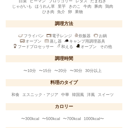
白菜
ピーマン
ブロッコリー
レタス
たまねぎ
じゃがいも
ほうれん草
里芋
きのこ
牛肉
豚肉
鶏肉
ひき肉
魚介
卵
果物
調理方法
フライパン
電子レンジ
炊飯器
お鍋
オーブン
蒸し器
キャンプ用調理器具
フードプロセッサー
和える
オーブン
その他
調理時間
〜10分
〜15分
〜20分
〜30分
30分以上
料理のタイプ
和食
エスニック・アジア
中華
韓国風
洋風
スイーツ
カロリー
〜300kcal
〜500kcal
〜700kcal
1000kcal〜