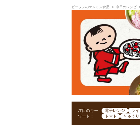
ビーフンのケンミン食品
今日のレシピ
注目のキー
電子レンジ
ライ
ワード：
トマト
きゅうり