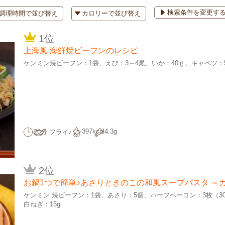
検索条件を変更す
1位
上海風 海鮮焼ビーフンのレシピ
ケンミン焼ビーフン：1袋
えび：3～4尾
いか：40ｇ
キャベツ：
397kcal
4.3g
20分
フライパン
2位
お鍋1つで簡単♪あさりときのこの和風スープパスタ ～
ケンミン 焼ビーフン：1袋
あさり：5個
ハーフベーコン：3枚（3
白ねぎ：15g