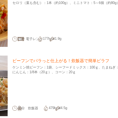
セロリ（葉も含む）：1本（約100g）
ミニトマト：5～6個（約80g
177kcal
1.9g
15分
電子レンジ
ビーフンでパラっと仕上がる！炊飯器で簡単ピラフ
ケンミン焼ビーフン：1袋
シーフードミックス：100ｇ
たまねぎ：
にんじん：1/8本（20ｇ）
コーン：20ｇ
479kcal
4.5g
30分
炊飯器