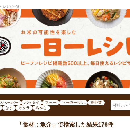
レシピ一覧
スペーパー
パッタイ
フォー
マーラータン
夏野菜
なす
オクラ
冷やし
「食材：魚介」で検索した結果
176件