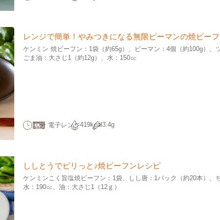
レンジで簡単！やみつきになる無限ピーマンの焼ビーフ
ケンミン 焼ビーフン：1袋（約65g）
ピーマン：4個（約100g）
ごま油：大さじ1（約12g）
水：150㏄
419kcal
3.4g
10分
電子レンジ
ししとうでピリっと♪焼ビーフンレシピ
ケンミンこく旨塩焼ビーフン：1袋
しし唐：1パック（約20本）
水：190㏄
油：大さじ1（12ｇ）