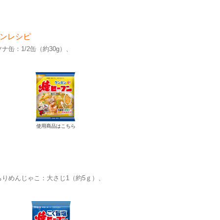
ンレシピ
ツナ缶：1/2缶（約30g）
使用商品はこちら
ちりめんじゃこ：大さじ1（約5ｇ）