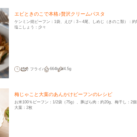
エビときのこで本格♪贅沢クリームパスタ
ケンミン焼ビーフン：1袋
えび：3～4尾
しめじ（きのこ類）：約5
塩こしょう：少々
664kcal
4.5g
15分
フライパン
梅じゃこと大葉のあんかけビーフンのレシピ
お米100％ビーフン：1/2袋（75g）
豚ばら肉：約20g
梅干し：2個
大葉：2枚