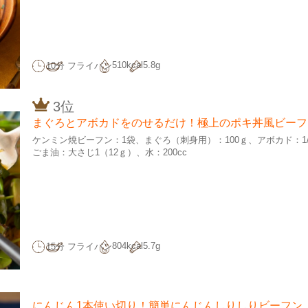
510kcal
5.8g
10分
フライパン
3位
まぐろとアボカドをのせるだけ！極上のポキ丼風ビーフ
ケンミン焼ビーフン：1袋
まぐろ（刺身用）：100ｇ
アボカド：1/
ごま油：大さじ1（12ｇ）
水：200cc
804kcal
5.7g
15分
フライパン
にんじん1本使い切り！簡単にんじんしりしりビーフン