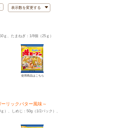
る
50ｇ
たまねぎ：1/8個（25ｇ）
使用商品はこちら
ガーリックバター風味～
0ｇ）
しめじ：50g（1/2パック）