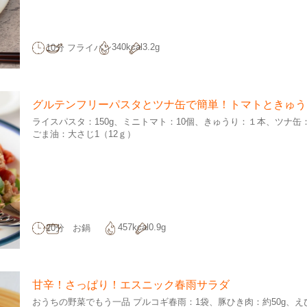
340kcal
3.2g
10分
フライパン
グルテンフリーパスタとツナ缶で簡単！トマトときゅう
ライスパスタ：150g
ミニトマト：10個
きゅうり：１本
ツナ缶：
ごま油：大さじ1（12ｇ）
457kcal
0.9g
20分
お鍋
甘辛！さっぱり！エスニック春雨サラダ
おうちの野菜でもう一品 プルコギ春雨：1袋
豚ひき肉：約50g
え