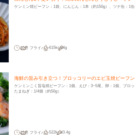
ケンミン焼ビーフン：1袋
にんじん：1本（約150g）
ツナ缶：1缶
615kcal
4g
10分
フライパン
海鮮の旨み引き立つ！ブロッコリーのエビ玉焼ビーフン
ケンミンこく旨塩焼ビーフン：1個
えび：3~5尾
卵：1個
ブロッ
たまねぎ：1/4個（約50g）
522kcal
3.4g
15分
フライパン