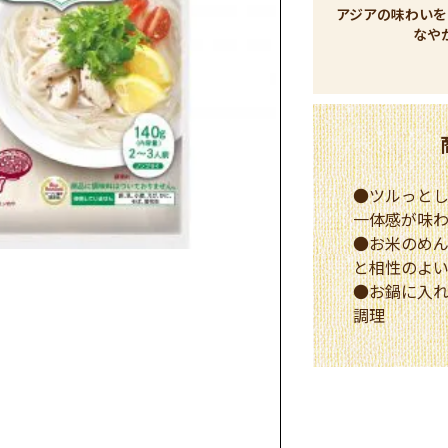
アジアの味わいを
なや
●ツルっと
一体感が味
●お米のめ
と相性のよ
●お鍋に入れ
調理