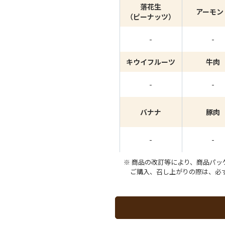
落花生
アーモン
（ピーナッツ）
-
-
キウイフルーツ
牛肉
-
-
バナナ
豚肉
-
-
商品の改訂等により、商品パッ
ご購入、召し上がりの際は、必