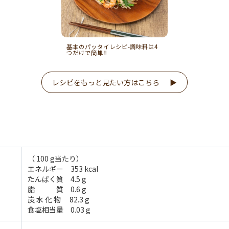
基本のパッタイレシピ-調味料は4
つだけで簡単‼
レシピをもっと見たい方はこちら
（ 100 g当たり）
エネルギー 353 kcal
たんぱく質 4.5 g
脂 質 0.6 g
炭 水 化 物 82.3 g
食塩相当量 0.03 g