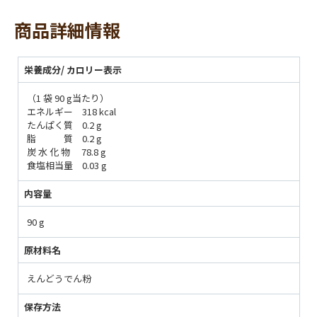
商品詳細情報
栄養成分/ カロリー表示
（1 袋 90 g当たり）
エネルギー 318 kcal
たんぱく質 0.2 g
脂 質 0.2 g
炭 水 化 物 78.8 g
食塩相当量 0.03 g
内容量
90 g
原材料名
えんどうでん粉
保存方法