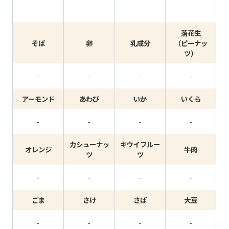
-
-
-
-
落花生
そば
卵
乳成分
（ピーナッ
ツ）
-
-
-
-
アーモンド
あわび
いか
いくら
-
-
-
-
カシューナッ
キウイフルー
オレンジ
牛肉
ツ
ツ
-
-
-
-
ごま
さけ
さば
大豆
-
-
-
-