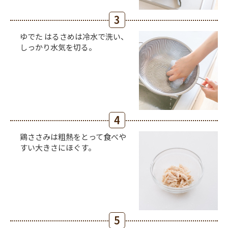
3
ゆでた はるさめは冷水で洗い、
しっかり水気を切る。
4
鶏ささみは粗熱をとって食べや
すい大きさにほぐす。
5