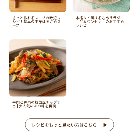
さっと作れるスープの時短レ
本格タイ風はるさめサラダ
シピ！基本の中華はるさめス
「ヤムウンセン」のおすすめ
ープ
レシピ
牛肉と春雨の韓国風チャプチ
ェ | 大人気のあの味を再現！
レシピをもっと見たい方はこちら