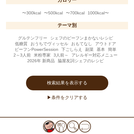
カロリー
〜300kcal
〜500kcal
〜700kcal
1000kcal〜
テーマ別
グルテンフリー
シェフのビーフンまかないレシピ
低糖質
おうちでヴィッセル
おもてなし
アウトドア
ビーフンPowerSession
下ごしらえ
副菜
基本
簡単
2～3人前
米粉専家
3人前～
アレルギー対応メニュー
2026年 新商品
脇屋友詞シェフのレシピ