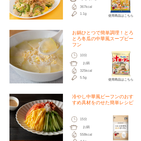
367kcal
1.1g
使用商品はこちら
お鍋ひとつで簡単調理！とろ
とろ冬瓜の中華風スープビー
フン
10分
お鍋
325kcal
5.5g
使用商品はこちら
冷やし中華風ビーフンのおす
すめ具材をのせた簡単レシピ
15分
お鍋
558kcal