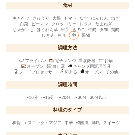
食材
キャベツ
きゅうり
大根
トマト
なす
にんじん
ねぎ
白菜
ピーマン
ブロッコリー
レタス
たまねぎ
じゃがいも
ほうれん草
里芋
きのこ
牛肉
豚肉
鶏肉
ひき肉
魚介
卵
果物
調理方法
フライパン
電子レンジ
炊飯器
お鍋
オーブン
蒸し器
キャンプ用調理器具
フードプロセッサー
和える
オーブン
その他
調理時間
〜10分
〜15分
〜20分
〜30分
30分以上
料理のタイプ
和食
エスニック・アジア
中華
韓国風
洋風
スイーツ