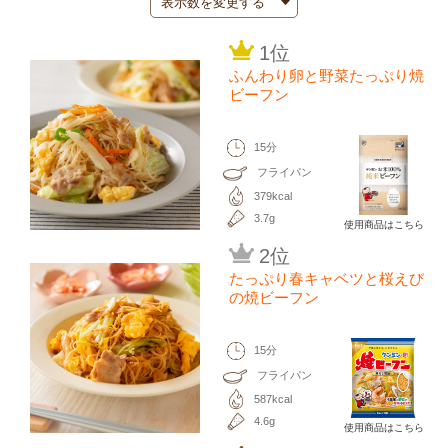
1位
ふんわり卵と野菜たっぷり焼
ビーフン
15分
フライパン
379kcal
3.7g
使用商品はこちら
2位
たっぷり春キャベツと桜えび
の焼ビーフン
15分
フライパン
587kcal
4.6g
使用商品はこちら