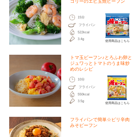
コリーのエビ玉焼ビーフン
15分
フライパン
522kcal
3.4g
使用商品はこちら
トマ玉ビーフン♪とろふわ卵と
ジュワっとトマトのうま味炒
めのレシピ
10分
フライパン
550kcal
3.5g
使用商品はこちら
フライパンで簡単☆ピリ辛肉
みそビーフン