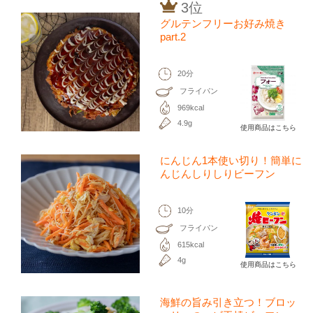
3位
グルテンフリーお好み焼き
part.2
20分
フライパン
969kcal
4.9g
使用商品はこちら
にんじん1本使い切り！簡単に
んじんしりしりビーフン
10分
フライパン
615kcal
4g
使用商品はこちら
海鮮の旨み引き立つ！ブロッ