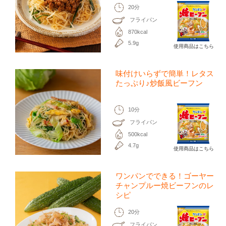
20分
フライパン
870kcal
5.9g
使用商品はこちら
味付けいらずで簡単！レタス
たっぷり♪炒飯風ビーフン
10分
フライパン
500kcal
4.7g
使用商品はこちら
ワンパンでできる！ゴーヤー
チャンプルー焼ビーフンのレ
シピ
20分
フライパン