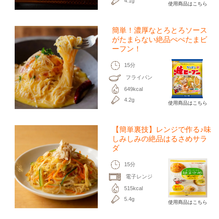
4.1g
使用商品はこちら
簡単！濃厚なとろとろソース
がたまらない絶品ぺぺたまビ
ーフン！
15分
フライパン
649kcal
4.2g
使用商品はこちら
【簡単裏技】レンジで作る♪味
しみしみの絶品はるさめサラ
ダ
15分
電子レンジ
515kcal
5.4g
使用商品はこちら