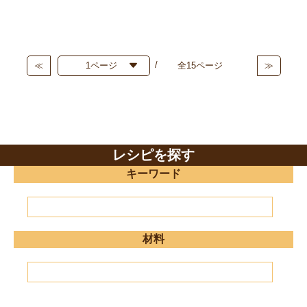
≪
全15ページ
≫
レシピを探す
キーワード
材料