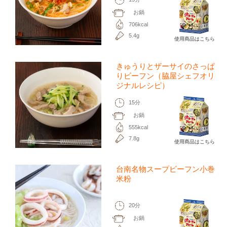
お鍋
706kcal
5.4g
使用商品はこちら
きゅうりとザーサイのさっぱ
りビーフン（脇屋シェフオリ
ジナルレシピ）
15分
お鍋
555kcal
7.8g
使用商品はこちら
台南名物スープビーフン小巻
米粉
20分
お鍋