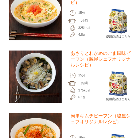
ピ）
15分
お鍋
325kcal
4.8g
使用商品はこちら
あさりとわかめのごま風味ビ
ーフン（脇屋シェフオリジナ
ルレシピ）
15分
お鍋
375kcal
6.1g
使用商品はこちら
簡単キムチビーフン（脇屋シ
ェフオリジナルレシピ）
15分