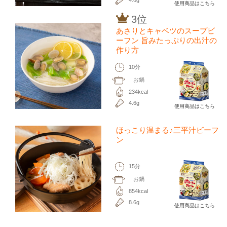
4.6g
使用商品はこちら
3位
あさりとキャベツのスープビ
ーフン 旨みたっぷりの出汁の
作り方
10分
お鍋
234kcal
4.6g
使用商品はこちら
ほっこり温まる♪三平汁ビーフ
ン
15分
お鍋
854kcal
8.6g
使用商品はこちら