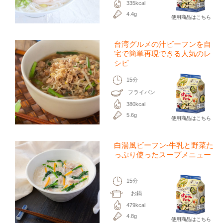
335kcal
4.4g
使用商品はこちら
台湾グルメの汁ビーフンを自
宅で簡単再現できる人気のレ
シピ
15分
フライパン
380kcal
5.6g
使用商品はこちら
白湯風ビーフン-牛乳と野菜た
っぷり使ったスープメニュー
15分
お鍋
479kcal
4.8g
使用商品はこちら