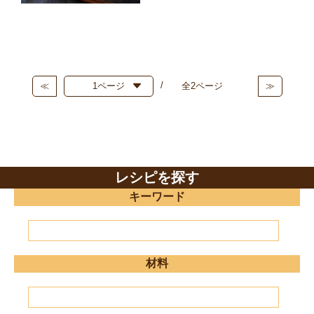
≪
全2ページ
≫
レシピを探す
キーワード
材料