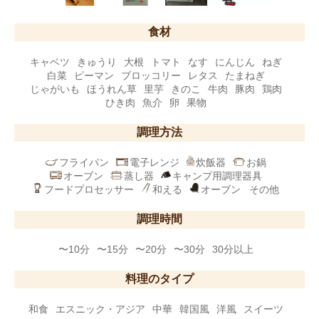
食材
キャベツ
きゅうり
大根
トマト
なす
にんじん
ねぎ
白菜
ピーマン
ブロッコリー
レタス
たまねぎ
じゃがいも
ほうれん草
里芋
きのこ
牛肉
豚肉
鶏肉
ひき肉
魚介
卵
果物
調理方法
フライパン
電子レンジ
炊飯器
お鍋
オーブン
蒸し器
キャンプ用調理器具
フードプロセッサー
和える
オーブン
その他
調理時間
〜10分
〜15分
〜20分
〜30分
30分以上
料理のタイプ
和食
エスニック・アジア
中華
韓国風
洋風
スイーツ