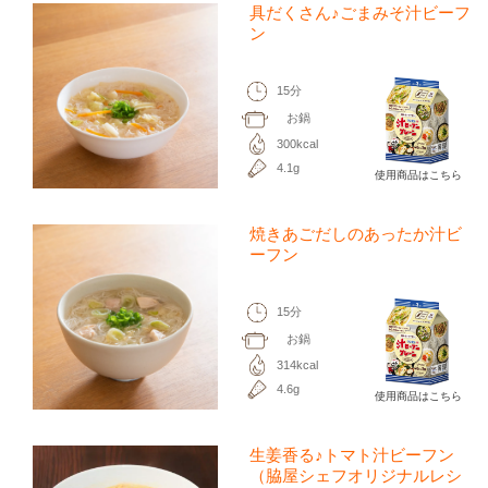
具だくさん♪ごまみそ汁ビーフ
ン
15分
お鍋
300kcal
4.1g
使用商品はこちら
焼きあごだしのあったか汁ビ
ーフン
15分
お鍋
314kcal
4.6g
使用商品はこちら
生姜香る♪トマト汁ビーフン
（脇屋シェフオリジナルレシ