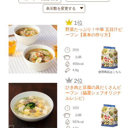
1位
野菜たっぷり！中華 五目汁ビ
ーフン【基本の作り方】
20分
お鍋
455kcal
4.8g
使用商品はこちら
2位
ひき肉と豆腐の具だくさんビ
ーフン（脇屋シェフオリジナ
ルレシピ）
15分
お鍋
587kcal