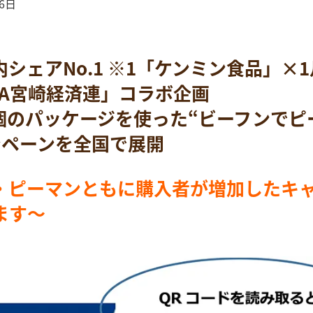
6日
シェアNo.1 ※1「ケンミン食品」×
「JA宮崎経済連」コラボ企画
万個のパッケージを使った“ビーフンで
ンペーンを全国で展開
・ピーマンともに購入者が増加したキ
ます～