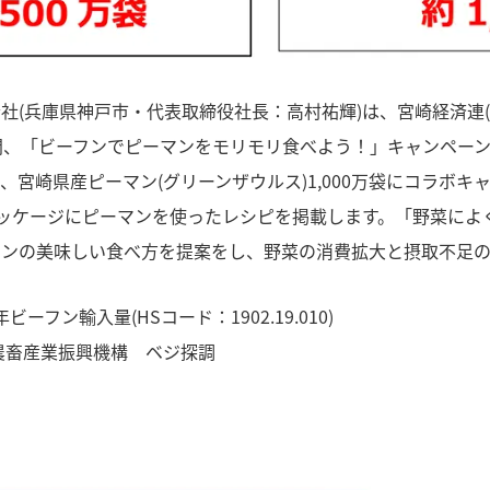
社(兵庫県神戸市・代表取締役社長：高村祐輝)は、宮崎経済連(代
間、「ビーフンでピーマンをモリモリ食べよう！」キャンペー
、宮崎県産ピーマン(グリーンザウルス)1,000万袋にコラボ
パッケージにピーマンを使ったレシピを掲載します。「野菜によく
マンの美味しい食べ方を提案をし、野菜の消費拡大と摂取不足の
年ビーフン輸入量(HSコード：1902.19.010)
農畜産業振興機構 ベジ探調