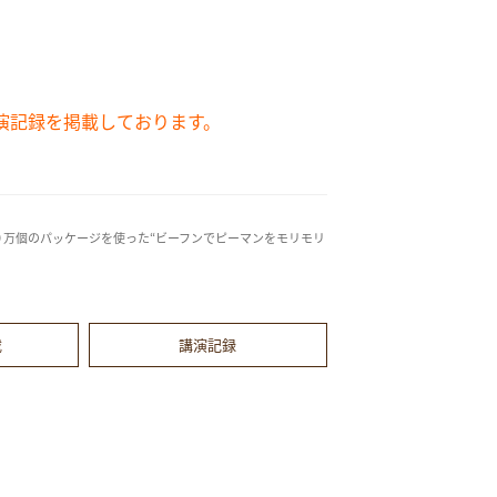
演記録を掲載しております。
５００万個のパッケージを使った“ビーフンでピーマンをモリモリ
載
講演記録