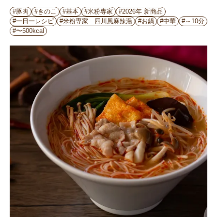
#豚肉
#きのこ
#基本
#米粉専家
#2026年 新商品
#一日一レシピ
#米粉専家 四川風麻辣湯
#お鍋
#中華
#～10分
#〜500kcal