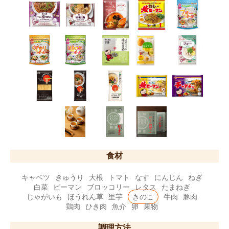
食材
キャベツ
きゅうり
大根
トマト
なす
にんじん
ねぎ
白菜
ピーマン
ブロッコリー
レタス
たまねぎ
じゃがいも
ほうれん草
里芋
きのこ
牛肉
豚肉
鶏肉
ひき肉
魚介
卵
果物
調理方法