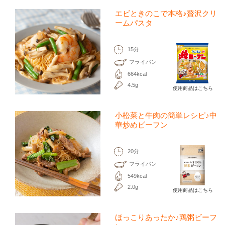
エビときのこで本格♪贅沢クリ
ームパスタ
15分
フライパン
664kcal
4.5g
使用商品はこちら
小松菜と牛肉の簡単レシピ♪中
華炒めビーフン
20分
フライパン
549kcal
2.0g
使用商品はこちら
ほっこりあったか♪鶏粥ビーフ