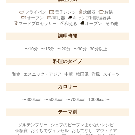
フライパン
電子レンジ
炊飯器
お鍋
オーブン
蒸し器
キャンプ用調理器具
フードプロセッサー
和える
オーブン
その他
調理時間
〜10分
〜15分
〜20分
〜30分
30分以上
料理のタイプ
和食
エスニック・アジア
中華
韓国風
洋風
スイーツ
カロリー
〜300kcal
〜500kcal
〜700kcal
1000kcal〜
テーマ別
グルテンフリー
シェフのビーフンまかないレシピ
低糖質
おうちでヴィッセル
おもてなし
アウトドア