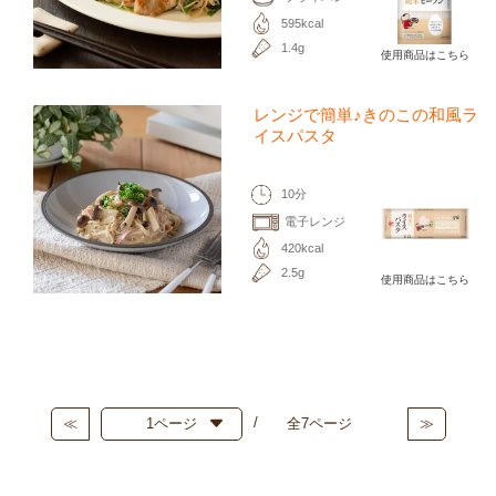
595kcal
1.4g
使用商品はこちら
レンジで簡単♪きのこの和風ラ
イスパスタ
10分
電子レンジ
420kcal
2.5g
使用商品はこちら
≪
全7ページ
≫