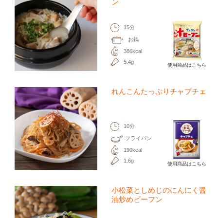
ン
15分
お鍋
386kcal
5.4g
使用商品はこちら
れんこんたっぷりチャプチェ
10分
フライパン
190kcal
1.6g
使用商品はこちら
小松菜としめじのにんにく醤
油炒めビーフン