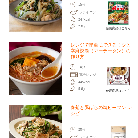
15分
フライパン
247kcal
2.6g
使用商品はこちら
レンジで簡単にできる！シビ
辛麻辣湯（マーラータン）の
作り方
10分
電子レンジ
445kcal
5.6g
使用商品はこちら
春菊と豚ばらの焼ビーフン レ
シピ
20分
フライパン