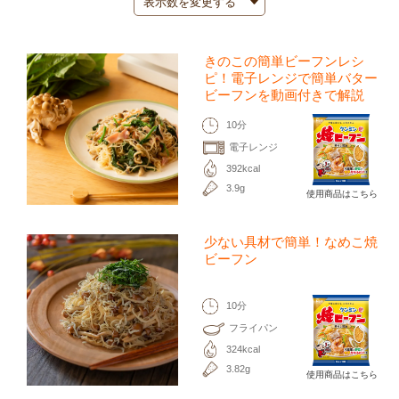
きのこの簡単ビーフンレシ
ピ！電子レンジで簡単バター
ビーフンを動画付きで解説
10分
電子レンジ
392kcal
3.9g
使用商品はこちら
少ない具材で簡単！なめこ焼
ビーフン
10分
フライパン
324kcal
3.82g
使用商品はこちら