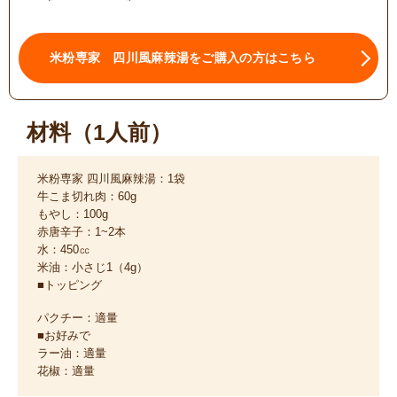
米粉専家 四川風麻辣湯をご購入の方はこちら
材料（1人前）
米粉専家 四川風麻辣湯：1袋
牛こま切れ肉：60g
もやし：100g
赤唐辛子：1~2本
水：450㏄
米油：小さじ1（4g）
■トッピング
パクチー：適量
■お好みで
ラー油：適量
花椒：適量