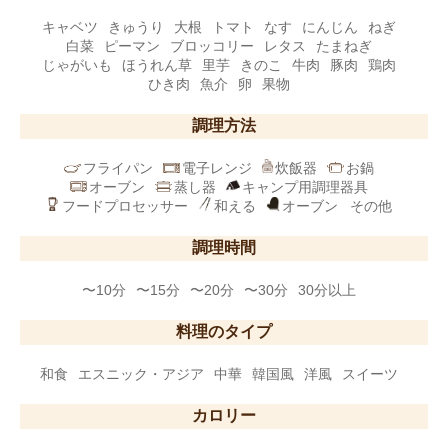
キャベツ
きゅうり
大根
トマト
なす
にんじん
ねぎ
白菜
ピーマン
ブロッコリー
レタス
たまねぎ
じゃがいも
ほうれん草
里芋
きのこ
牛肉
豚肉
鶏肉
ひき肉
魚介
卵
果物
調理方法
フライパン
電子レンジ
炊飯器
お鍋
オーブン
蒸し器
キャンプ用調理器具
フードプロセッサー
和える
オーブン
その他
調理時間
〜10分
〜15分
〜20分
〜30分
30分以上
料理のタイプ
和食
エスニック・アジア
中華
韓国風
洋風
スイーツ
カロリー