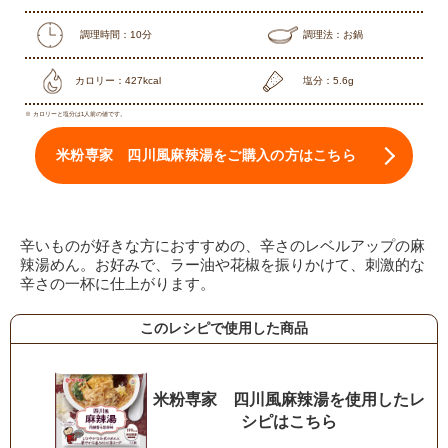
調理時間：10分
調理法：お鍋
カロリー：427kcal
塩分：5.6g
※ カロリーと塩分は1人前の値です。
米粉専家 四川風麻辣湯をご購入の方はこちら
辛いものが好きな方におすすめの、辛さのレベルアップの麻
辣湯めん。お好みで、ラー油や花椒を振りかけて、刺激的な
辛さの一杯に仕上がります。
このレシピで使用した商品
米粉専家 四川風麻辣湯を使用したレ
シピはこちら