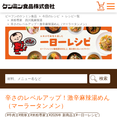
ビーフンのケンミン食品
今日のレシピ
レシピ一覧
米粉専家 四川風麻辣湯
辛さのレベルアップ！激辛麻辣湯めん（マーラータンメン）
辛さのレベルアップ！激辛麻辣湯めん
（マーラータンメン）
#牛肉
#簡単
#米粉専家
#2026年 新商品
#一日一レシピ