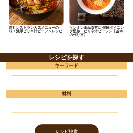
自社レストラン人気メニューの
ケンミン食品直営店 健民ダイニン
味！濃厚ピリ辛汁ビーフンレシピ
グ監修！ピリ辛汁ビーフン【基本
の作り方】
レシピを探す
キーワード
材料