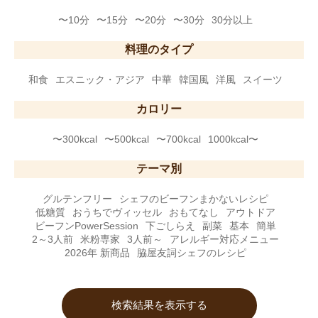
〜10分
〜15分
〜20分
〜30分
30分以上
料理のタイプ
和食
エスニック・アジア
中華
韓国風
洋風
スイーツ
カロリー
〜300kcal
〜500kcal
〜700kcal
1000kcal〜
テーマ別
グルテンフリー
シェフのビーフンまかないレシピ
低糖質
おうちでヴィッセル
おもてなし
アウトドア
ビーフンPowerSession
下ごしらえ
副菜
基本
簡単
2～3人前
米粉専家
3人前～
アレルギー対応メニュー
2026年 新商品
脇屋友詞シェフのレシピ