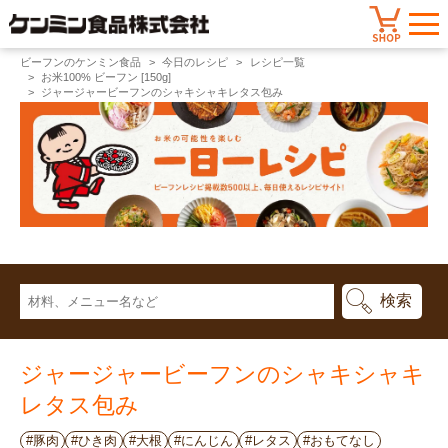
ビーフンのケンミン食品
今日のレシピ
レシピ一覧
お米100% ビーフン [150g]
ジャージャービーフンのシャキシャキレタス包み
ジャージャービーフンのシャキシャキ
レタス包み
#豚肉
#ひき肉
#大根
#にんじん
#レタス
#おもてなし