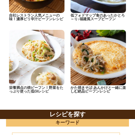
自社レストラン人気メニューの
低フォドマップ食のあったかとろ
味！濃厚ピリ辛汁ビーフンレシピ
～り♪福建風スープビーフン
栄養満点の焼ビーフン！野菜をた
かた焼きそば-あんかけと一緒に楽
っぷり使った低GIレシピ
しむ絶品ビーフンレシピ
レシピを探す
キーワード