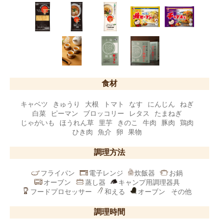
食材
キャベツ
きゅうり
大根
トマト
なす
にんじん
ねぎ
白菜
ピーマン
ブロッコリー
レタス
たまねぎ
じゃがいも
ほうれん草
里芋
きのこ
牛肉
豚肉
鶏肉
ひき肉
魚介
卵
果物
調理方法
フライパン
電子レンジ
炊飯器
お鍋
オーブン
蒸し器
キャンプ用調理器具
フードプロセッサー
和える
オーブン
その他
調理時間