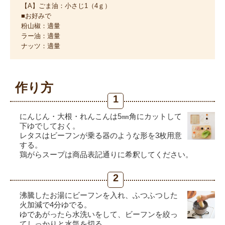
【A】ごま油：小さじ1（4ｇ）
■お好みで
粉山椒：適量
ラー油：適量
ナッツ：適量
作り方
1
にんじん・大根・れんこんは5㎜角にカットして
下ゆでしておく。
レタスはビーフンが乗る器のような形を3枚用意
する。
鶏がらスープは商品表記通りに希釈してください。
2
沸騰したお湯にビーフンを入れ、ふつふつした
火加減で4分ゆでる。
ゆであがったら水洗いをして、ビーフンを絞っ
てしっかりと水気を切る。