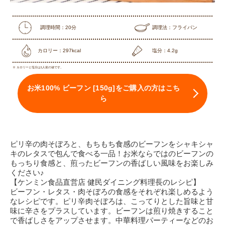
調理時間：20分
調理法：フライパン
カロリー：297kcal
塩分：4.2g
※ カロリーと塩分は1人前の値です。
お米100% ビーフン [150g]をご購入の方はこち
ら
ピリ辛の肉そぼろと、もちもち食感のビーフンをシャキシャ
キのレタスで包んで食べる一品！お米ならではのビーフンの
もっちり食感と、煎ったビーフンの香ばしい風味をお楽しみ
ください♪
【ケンミン食品直営店 健民ダイニング料理長のレシピ】
ビーフン・レタス・肉そぼろの食感をそれぞれ楽しめるよう
なレシピです。ピリ辛肉そぼろは、こってりとした旨味と甘
味に辛さをプラスしています。ビーフンは煎り焼きすること
で香ばしさをアップさせます。中華料理パーティーなどのお