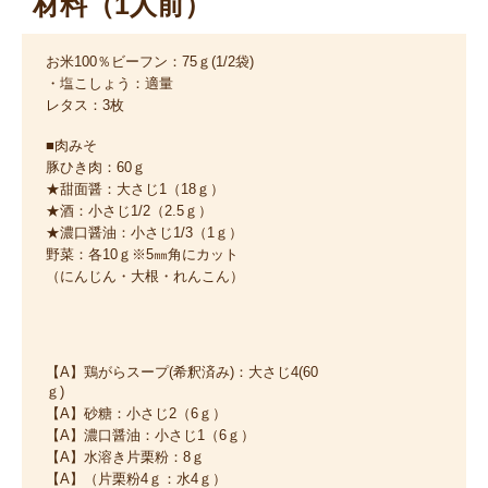
材料（1人前）
お米100％ビーフン：75ｇ(1/2袋)
・塩こしょう：適量
レタス：3枚
■肉みそ
豚ひき肉：60ｇ
★甜面醤：大さじ1（18ｇ）
★酒：小さじ1/2（2.5ｇ）
★濃口醤油：小さじ1/3（1ｇ）
野菜：各10ｇ※5㎜角にカット
（にんじん・大根・れんこん）
【A】鶏がらスープ(希釈済み)：大さじ4(60
ｇ)
【A】砂糖：小さじ2（6ｇ）
【A】濃口醤油：小さじ1（6ｇ）
【A】水溶き片栗粉：8ｇ
【A】（片栗粉4ｇ：水4ｇ）