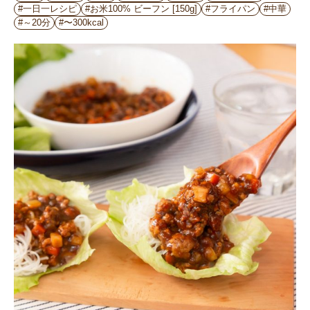
#一日一レシピ
#お米100% ビーフン [150g]
#フライパン
#中華
#～20分
#〜300kcal