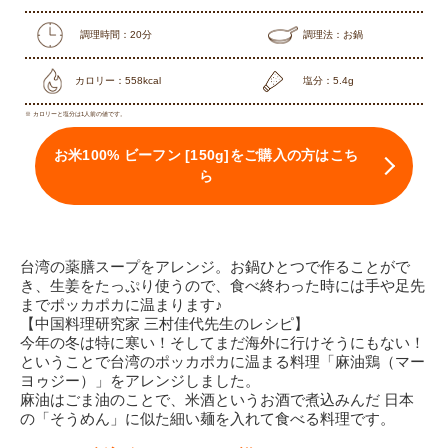
調理時間：20分
調理法：お鍋
カロリー：558kcal
塩分：5.4g
※ カロリーと塩分は1人前の値です。
お米100% ビーフン [150g]をご購入の方はこち
ら
台湾の薬膳スープをアレンジ。お鍋ひとつで作ることがで
き、生姜をたっぷり使うので、食べ終わった時には手や足先
までポッカポカに温まります♪
【中国料理研究家 三村佳代先生のレシピ】
今年の冬は特に寒い！そしてまだ海外に行けそうにもない！
ということで台湾のポッカポカに温まる料理「麻油鶏（マー
ヨゥジー）」をアレンジしました。
麻油はごま油のことで、米酒というお酒で煮込みんだ 日本
の「そうめん」に似た細い麺を入れて食べる料理です。