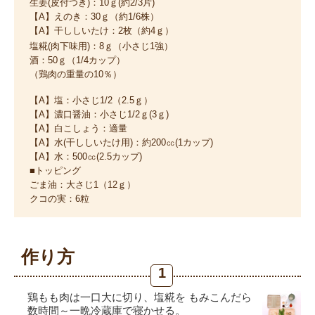
生姜(皮付つき)：10ｇ(約2/3片)
【A】えのき：30ｇ（約1/6株）
【A】干ししいたけ：2枚（約4ｇ）
塩糀(肉下味用)：8ｇ（小さじ1強）
酒：50ｇ（1/4カップ）
（鶏肉の重量の10％）
【A】塩：小さじ1/2（2.5ｇ）
【A】濃口醤油：小さじ1/2ｇ(3ｇ)
【A】白こしょう：適量
【A】水(干ししいたけ用)：約200㏄(1カップ)
【A】水：500㏄(2.5カップ)
■トッピング
ごま油：大さじ1（12ｇ）
クコの実：6粒
作り方
1
鶏もも肉は一口大に切り、塩糀を もみこんだら
数時間～一晩冷蔵庫で寝かせる。