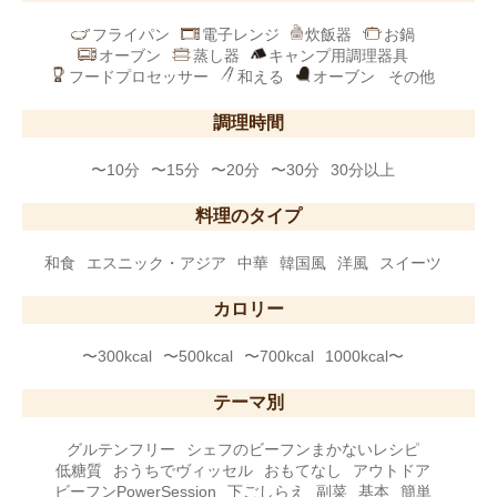
フライパン
電子レンジ
炊飯器
お鍋
オーブン
蒸し器
キャンプ用調理器具
フードプロセッサー
和える
オーブン
その他
調理時間
〜10分
〜15分
〜20分
〜30分
30分以上
料理のタイプ
和食
エスニック・アジア
中華
韓国風
洋風
スイーツ
カロリー
〜300kcal
〜500kcal
〜700kcal
1000kcal〜
テーマ別
グルテンフリー
シェフのビーフンまかないレシピ
低糖質
おうちでヴィッセル
おもてなし
アウトドア
ビーフンPowerSession
下ごしらえ
副菜
基本
簡単