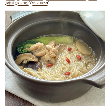
#中華
#～20分
#〜700kcal