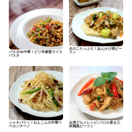
きのこたっぷり！あんかけ焼ビー
パスタde中華！ピリ辛麻婆ライス
フン
パスタ
シャキパリッ！れんこんの中華ペ
台湾グルメレシピ♪バジル香る三
ペロンチーノ
杯鶏風ビーフン