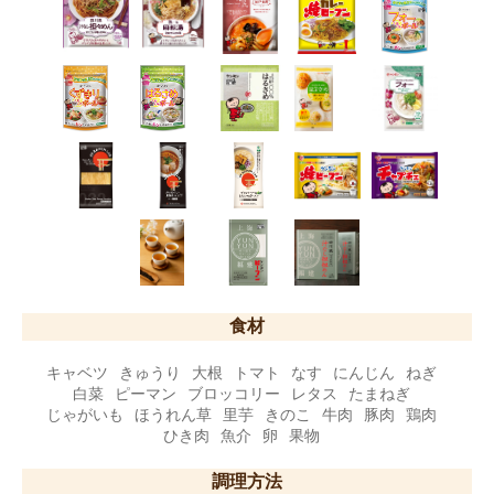
食材
キャベツ
きゅうり
大根
トマト
なす
にんじん
ねぎ
白菜
ピーマン
ブロッコリー
レタス
たまねぎ
じゃがいも
ほうれん草
里芋
きのこ
牛肉
豚肉
鶏肉
ひき肉
魚介
卵
果物
調理方法