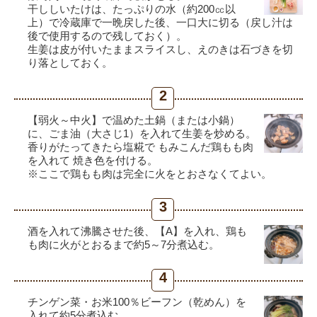
干ししいたけは、たっぷりの水（約200㏄以
上）で冷蔵庫で一晩戻した後、一口大に切る（戻し汁は
後で使用するので残しておく）。
生姜は皮が付いたままスライスし、えのきは石づきを切
り落としておく。
2
【弱火～中火】で温めた土鍋（または小鍋）
に、ごま油（大さじ1）を入れて生姜を炒める。
香りがたってきたら塩糀で もみこんだ鶏もも肉
を入れて 焼き色を付ける。
※ここで鶏もも肉は完全に火をとおさなくてよい。
3
酒を入れて沸騰させた後、【A】を入れ、鶏も
も肉に火がとおるまで約5～7分煮込む。
4
チンゲン菜・お米100％ビーフン（乾めん）を
入れて約5分煮込む。