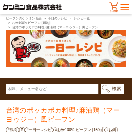
ビーフンのケンミン食品
今日のレシピ
レシピ一覧
お米100% ビーフン [150g]
台湾のポッカポカ料理♪麻油鶏（マーヨゥジー）風ビーフン
台湾のポッカポカ料理♪麻油鶏（マー
ヨゥジー）風ビーフン
#
#鶏肉
#一日一レシピ
#お米100% ビーフン [150g]
#お鍋