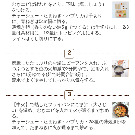
むきエビは背わたをとり、下味（塩こしょう）
をつける。
チャーシュー・たまねぎ・パプリカは千切り
に、青ねぎは5cm幅に切る。
薄焼き卵（香りのない油5ｇでつくる）は千切りにし、2/3
量は具材用に、1/3量はトッピング用にする。
ライムはくし切りにする。
2
沸騰したたっぷりのお湯にビーフンを入れ、ふ
つふつとする位の火加減で2分間ゆで、油を入れ
さらに1分ゆでる(茹で時間合計3分）。
流水でよく冷やしてしっかり水気を切る。
3
【中火】で熱したフライパンにごま油（大さじ
1）を温め、むきエビを入れて火が通るまで炒め
る。
チャーシュー・たまねぎ・パプリカ・2/3量の薄焼き卵を
加えて、たまねぎに火が通るまで炒める。