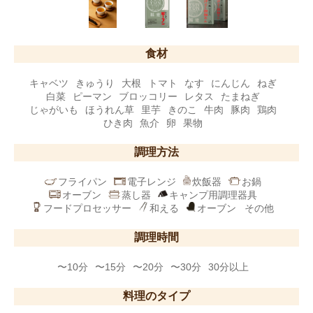
食材
キャベツ
きゅうり
大根
トマト
なす
にんじん
ねぎ
白菜
ピーマン
ブロッコリー
レタス
たまねぎ
じゃがいも
ほうれん草
里芋
きのこ
牛肉
豚肉
鶏肉
ひき肉
魚介
卵
果物
調理方法
フライパン
電子レンジ
炊飯器
お鍋
オーブン
蒸し器
キャンプ用調理器具
フードプロセッサー
和える
オーブン
その他
調理時間
〜10分
〜15分
〜20分
〜30分
30分以上
料理のタイプ