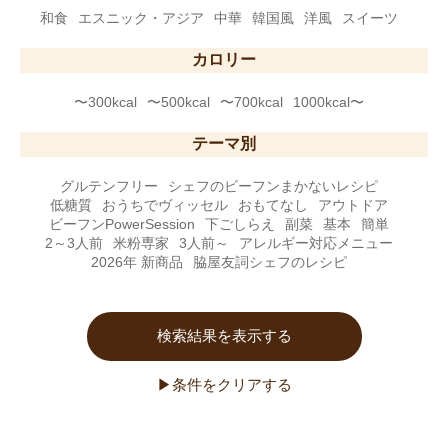
和食
エスニック・アジア
中華
韓国風
洋風
スイーツ
カロリー
〜300kcal
〜500kcal
〜700kcal
1000kcal〜
テーマ別
グルテンフリー
シェフのビーフンまかないレシピ
低糖質
おうちでヴィッセル
おもてなし
アウトドア
ビーフンPowerSession
下ごしらえ
副菜
基本
簡単
2～3人前
米粉専家
3人前～
アレルギー対応メニュー
2026年 新商品
脇屋友詞シェフのレシピ