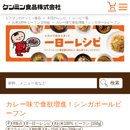
ビーフンのケンミン食品
今日のレシピ
レシピ一覧
お米100% ビーフン [150g]
カレー味で食欲増進！シンガポールビーフン
カレー味で食欲増進！シンガポールビ
ーフン
#
#魚介
#一日一レシピ
#お米100% ビーフン [150g]
#フライパン
#中華
#～15分
#〜700kcal