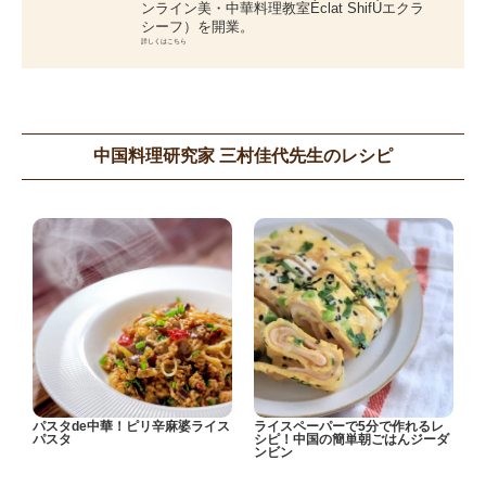
ンライン美・中華料理教室Éclat ShifÙエクラ
シーフ）を開業。
詳しくはこちら
中国料理研究家 三村佳代先生のレシピ
パスタde中華！ピリ辛麻婆ライス
ライスペーパーで5分で作れるレ
パスタ
シピ！中国の簡単朝ごはんジーダ
ンビン