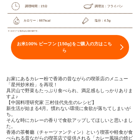
調理時間：15分
調理法：フライパン
カロリー：667kcal
塩分：4.5g
※ カロリーと塩分は1人前の値です。
お米100% ビーフン [150g]をご購入の方はこち
ら
お家にあるカレー粉で香港の昔ながらの喫茶店のメニュー
「星州炒米粉」を再現！
具沢山で野菜もたっぷり食べられ、満足感もしっかりありま
すよ♪
【中国料理研究家 三村佳代先生のレシピ】
新生活が始まる4月。慣れない環境に食欲が落ちてしまいが
ち。
そんな時にカレーの香りで食欲アップしてほしいと思いまし
た。
香港の茶餐廳（チャーツァンティン）という喫茶や軽食が食
べられる昔ながらの喫茶店で提供される「カレー風味の焼ビ