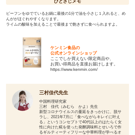
ひとさじ
メモ
ビーフンをゆでているお鍋に最後の1分で油を小さじ１入れると、め
んががほぐれやすくなります。
ライムの酸味を加えることで最後まで飽きずに食べられますよ。
ケンミン食品の
公式オンラインショップ
ここでしか買えない限定商品や、
お買い得商品を直接お届けします。
https://www.kenmin.com/
三村佳代先生
中国料理研究家
三村 佳代（みむら かよ）先生
新型コロナウイルスの蔓延をきっかけに、脱サ
ラし、2021年7月に「食べながらキレイに叶え
る」というコンセプトで40代以上のはたらく女
性に向けた糀を使った発酵調味料とせいろで作
るギルティーティフリーな中華料理が学べるオ