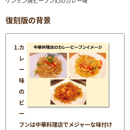
ケンミン焼ビーフン幻のカレー味
復刻版の背景
カ
レ
ー
味
の
ビ
ー
フンは中華料理店でメジャーな味付け