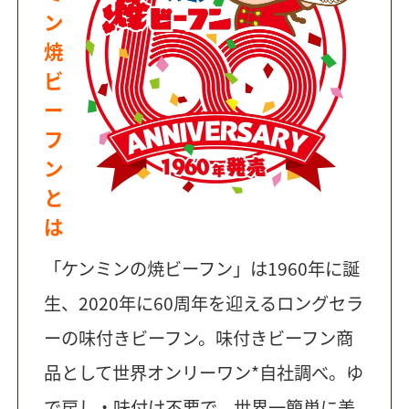
ン
焼
ビ
ー
フ
ン
と
は
「ケンミンの焼ビーフン」は1960年に誕
生、2020年に60周年を迎えるロングセラ
ーの味付きビーフン。味付きビーフン商
品として世界オンリーワン*自社調べ。ゆ
で戻し・味付け不要で、世界一簡単に美