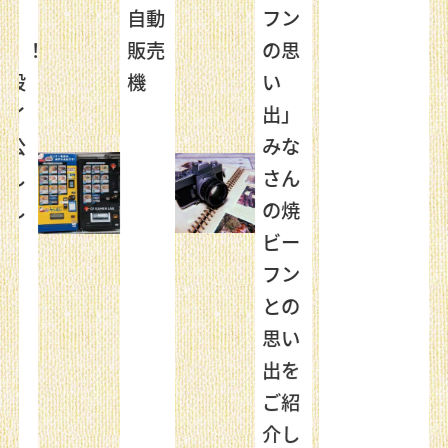
自動
フン
！！
販売
の思
設
機
い
イ
出」
公
みな
し
さん
し
の焼
！
ビー
フン
との
思い
出を
ご紹
介し