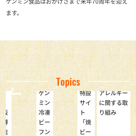
ケンミン食品はおかげさまで来年70周年を迎え
ます。
Topics
ケン
特設
アレルギー
・
ミン
サイ
に関する取
阪
冷凍
ト
り組み
博
ビー
「焼
店
フン
ビー