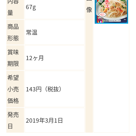
内容
67g
像
量
商品
常温
形態
賞味
12ヶ月
期限
希望
小売
143円（税抜）
価格
発売
2019年3月1日
日