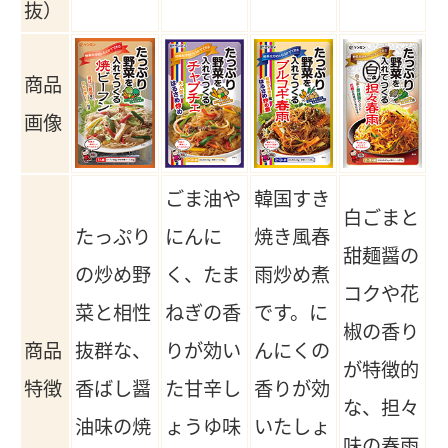
抜）
商品
画像
ごま油や
韓国すき
白ごまと
たっぷり
にんに
焼き風春
甜麺醤の
の炒め野
く、たま
雨炒め煮
コクや花
菜と相性
ねぎの香
です。に
椒の香り
商品
抜群な、
りが効い
んにくの
が特徴的
特徴
香ばし醤
た甘辛し
香りが効
な、担々
油味の焼
ょうゆ味
いたしょ
味の春雨