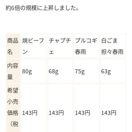
約6倍の規模に上昇しました。
商品
焼ビーフ
チャプチ
プルコギ
白ごま
名
ン
ェ
春雨
担々春雨
内容
80g
68g
75g
63g
量
希望
小売
価格
143円
143円
143円
143円
（税