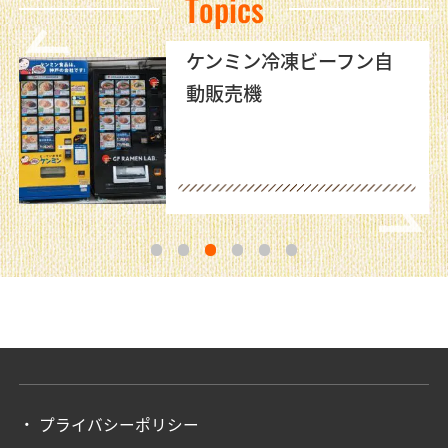
Topics
ケンミン冷凍ビーフン自
動販売機
1
2
3
4
5
6
プライバシーポリシー