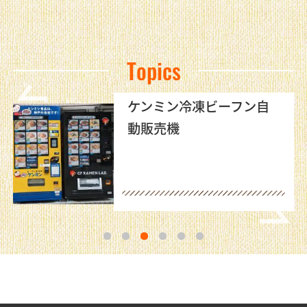
Topics
ケンミン冷凍ビーフン自
動販売機
1
2
3
4
5
6