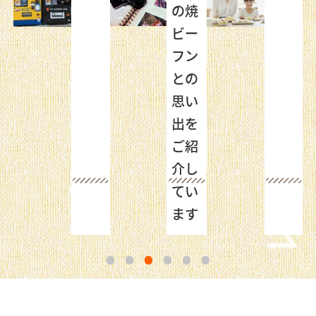
し
の焼
！
ビー
フン
との
思い
出を
ご紹
介し
てい
ます
1
2
3
4
5
6