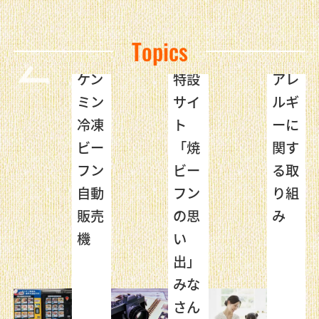
Topics
ケン
特設
アレ
・
ミン
サイ
ルギ
阪
冷凍
ト
ーに
博
ビー
「焼
関す
店
フン
ビー
る取
自動
フン
り組
！！
販売
の思
み
設
機
い
イ
出」
公
みな
し
さん