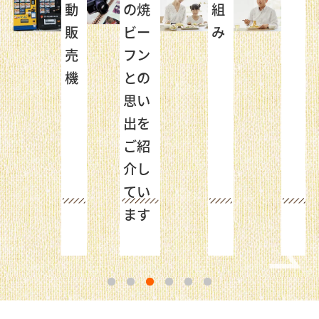
し
動
の焼
組
！
販
ビー
み
売
フン
機
との
思い
出を
ご紹
介し
てい
ます
1
2
3
4
5
6