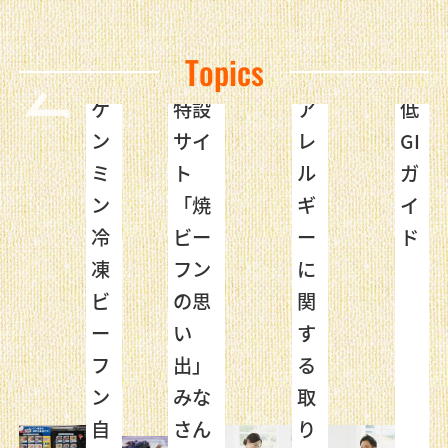
Topics
ケ
特設
ア
低
・
ン
サイ
レ
GI
阪
ミ
ト
ル
ガ
博
ン
「焼
ギ
イ
店
冷
ビー
ー
ド
凍
フン
に
！！
ビ
の思
関
設
ー
い
す
イ
フ
出」
る
公
ン
みな
取
し
自
さん
り