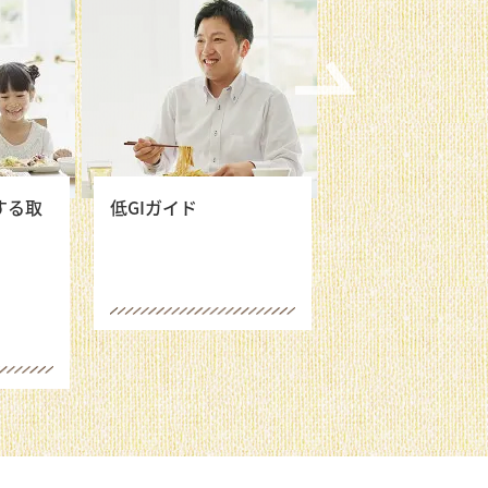
レシピ リレー企
いて
する取
低GIガイド