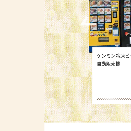
ーフン
関西・大阪万博出店決
ケンミン冷凍ビ
企画につ
定！！特設サイト公開
自動販売機
しました！