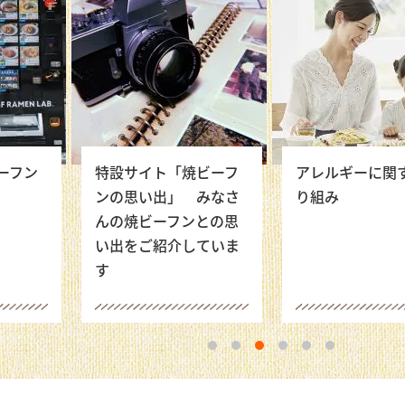
ーフン
特設サイト「焼ビーフ
アレルギーに関
ンの思い出」 みなさ
り組み
んの焼ビーフンとの思
い出をご紹介していま
す
1
2
3
4
5
6