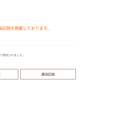
演記録を掲載しております。
いて取材されました。
載
講演記録