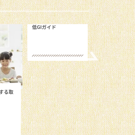
一流シェフ×ビ
レシピ リレー企
いて
する取
低GIガイド