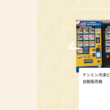
ーフン
関西・大阪万博出店決
ケンミン冷凍ビ
企画につ
定！！特設サイト公開
自動販売機
しました！