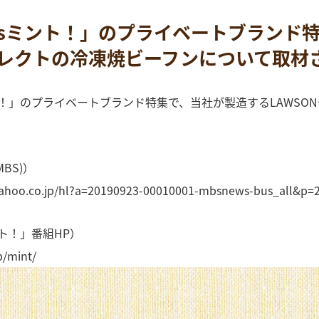
ewsミント！」のプライベートブランド
Nセレクトの冷凍焼ビーフンについて取材
ント！」のプライベートブランド特集で、当社が製造するLAWS
MBS)）
.yahoo.co.jp/hl?a=20190923-00010001-mbsnews-bus_all&p=
ント！」番組HP）
p/mint/