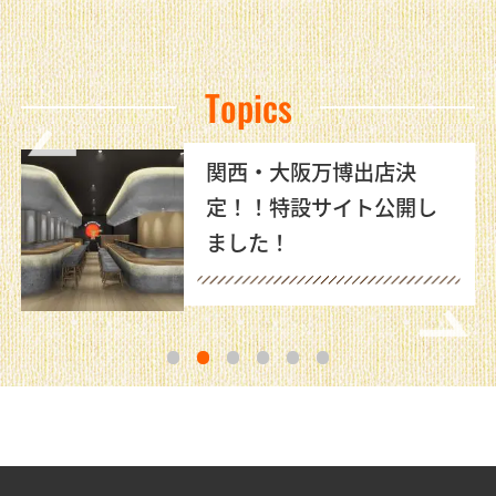
Topics
関西・大阪万博出店決
定！！特設サイト公開し
ました！
1
2
3
4
5
6