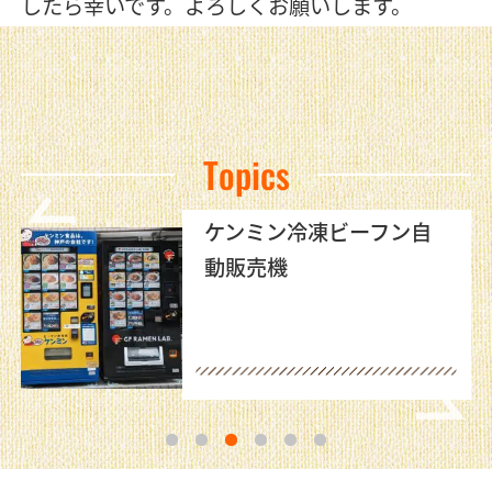
したら幸いです。よろしくお願いします。
Topics
ケンミン冷凍ビーフン自
動販売機
1
2
3
4
5
6