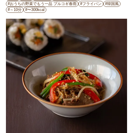
#おうちの野菜でもう一品 プルコギ春雨
#フライパン
#韓国風
#～10分
#〜300kcal