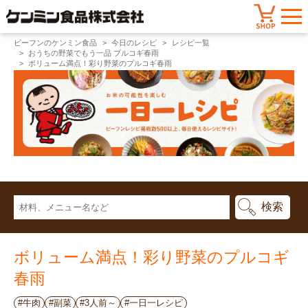
ビーフンのケンミン食品
今日のレシピ
レシピ一覧
おうちの野菜でもう一品 プルコギ春雨
ボリューム満点！彩り野菜のプルコギ春雨
ボリューム満点！彩り野菜のプルコギ
春雨
#牛肉
#副菜
#3人前～
#一日一レシピ