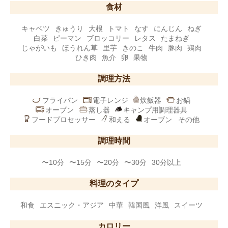
食材
キャベツ
きゅうり
大根
トマト
なす
にんじん
ねぎ
白菜
ピーマン
ブロッコリー
レタス
たまねぎ
じゃがいも
ほうれん草
里芋
きのこ
牛肉
豚肉
鶏肉
ひき肉
魚介
卵
果物
調理方法
フライパン
電子レンジ
炊飯器
お鍋
オーブン
蒸し器
キャンプ用調理器具
フードプロセッサー
和える
オーブン
その他
調理時間
〜10分
〜15分
〜20分
〜30分
30分以上
料理のタイプ
和食
エスニック・アジア
中華
韓国風
洋風
スイーツ
カロリー