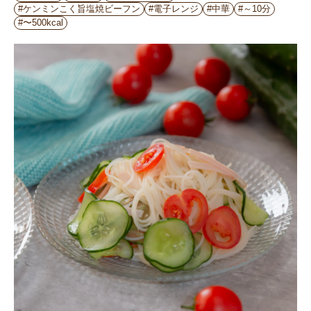
#ケンミンこく旨塩焼ビーフン
#電子レンジ
#中華
#～10分
#〜500kcal