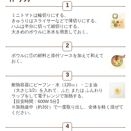
1
ミニトマトは輪切りにする。
きゅうりはスライサーなどで薄切りにする。
ハムは半分に切って細切りにする。
大きめのボウルに氷水を用意しておく。
2
ボウルに①の材料と添付ソースを加えて和えて
おく。
3
耐熱容器にビーフン・水（120㏄）・ごま油
（大さじ1/2）を入れて、ふた または ふんわり
ラップをして電子レンジで加熱する。
【目安時間：600W 5分】
※加熱途中（約3分）で一度取り出し、全体を軽く混ぜて
ください。
4