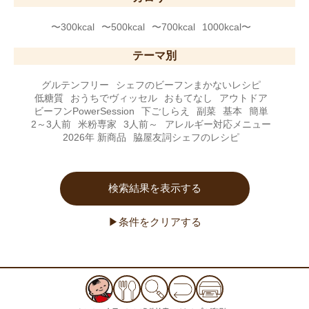
〜300kcal
〜500kcal
〜700kcal
1000kcal〜
テーマ別
グルテンフリー
シェフのビーフンまかないレシピ
低糖質
おうちでヴィッセル
おもてなし
アウトドア
ビーフンPowerSession
下ごしらえ
副菜
基本
簡単
2～3人前
米粉専家
3人前～
アレルギー対応メニュー
2026年 新商品
脇屋友詞シェフのレシピ