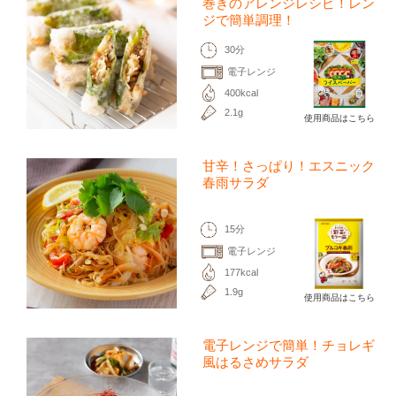
巻きのアレンジレシピ！レン
ジで簡単調理！
30分
電子レンジ
400kcal
2.1g
使用商品はこちら
甘辛！さっぱり！エスニック
春雨サラダ
15分
電子レンジ
177kcal
1.9g
使用商品はこちら
電子レンジで簡単！チョレギ
風はるさめサラダ