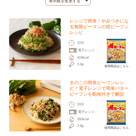
レンジで簡単！やみつきにな
る無限ピーマンの焼ビーフン
レシピ
10分
電子レンジ
419kcal
3.4g
使用商品はこちら
きのこの簡単ビーフンレシ
ピ！電子レンジで簡単バター
ビーフンを動画付きで解説
10分
電子レンジ
392kcal
3.9g
使用商品はこちら