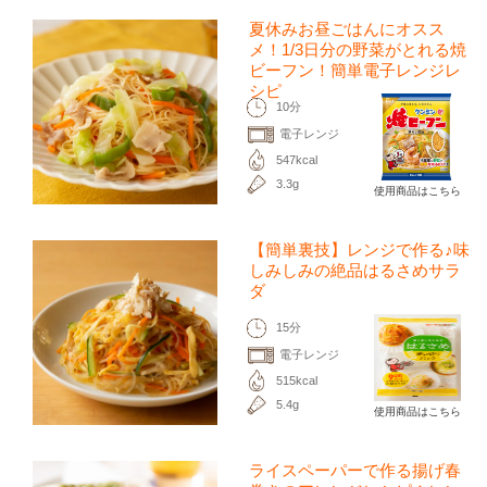
夏休みお昼ごはんにオスス
メ！1/3日分の野菜がとれる焼
ビーフン！簡単電子レンジレ
シピ
10分
電子レンジ
547kcal
3.3g
使用商品はこちら
【簡単裏技】レンジで作る♪味
しみしみの絶品はるさめサラ
ダ
15分
電子レンジ
515kcal
5.4g
使用商品はこちら
ライスペーパーで作る揚げ春