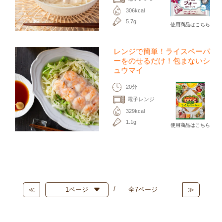
306kcal
5.7g
使用商品はこちら
レンジで簡単！ライスペーパ
ーをのせるだけ！包まないシ
ュウマイ
20分
電子レンジ
329kcal
1.1g
使用商品はこちら
≪
全7ページ
≫