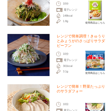
10分
電子レンジ
148kcal
1.8g
使用商品はこちら
レンジで簡単調理！きゅうり
とみょうがのさっぱりサラダ
ビーフン
10分
電子レンジ
301kcal
3.1g
使用商品はこちら
レンジで簡単！野菜たっぷり
のサラダフォー
10分
電子レンジ