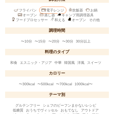
フライパン
電子レンジ
炊飯器
お鍋
オーブン
蒸し器
キャンプ用調理器具
フードプロセッサー
和える
オーブン
その他
調理時間
〜10分
〜15分
〜20分
〜30分
30分以上
料理のタイプ
和食
エスニック・アジア
中華
韓国風
洋風
スイーツ
カロリー
〜300kcal
〜500kcal
〜700kcal
1000kcal〜
テーマ別
グルテンフリー
シェフのビーフンまかないレシピ
低糖質
おうちでヴィッセル
おもてなし
アウトドア