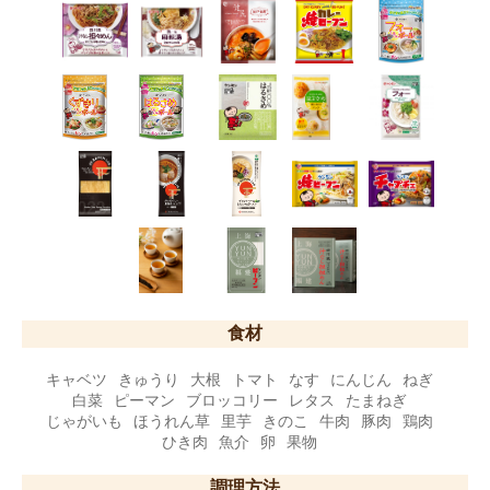
食材
キャベツ
きゅうり
大根
トマト
なす
にんじん
ねぎ
白菜
ピーマン
ブロッコリー
レタス
たまねぎ
じゃがいも
ほうれん草
里芋
きのこ
牛肉
豚肉
鶏肉
ひき肉
魚介
卵
果物
調理方法