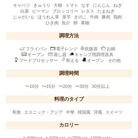
キャベツ
きゅうり
大根
トマト
なす
にんじん
ねぎ
白菜
ピーマン
ブロッコリー
レタス
たまねぎ
じゃがいも
ほうれん草
里芋
きのこ
牛肉
豚肉
鶏肉
ひき肉
魚介
卵
果物
調理方法
フライパン
電子レンジ
炊飯器
お鍋
オーブン
蒸し器
キャンプ用調理器具
フードプロセッサー
和える
オーブン
その他
調理時間
〜10分
〜15分
〜20分
〜30分
30分以上
料理のタイプ
和食
エスニック・アジア
中華
韓国風
洋風
スイーツ
カロリー