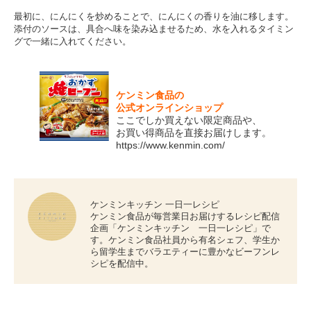
最初に、にんにくを炒めることで、にんにくの香りを油に移します。
添付のソースは、具合へ味を染み込ませるため、水を入れるタイミン
グで一緒に入れてください。
ケンミン食品の
公式オンラインショップ
ここでしか買えない限定商品や、
お買い得商品を直接お届けします。
https://www.kenmin.com/
ケンミンキッチン 一日一レシピ
ケンミン食品が毎営業日お届けするレシピ配信
企画「ケンミンキッチン 一日一レシピ」で
す。ケンミン食品社員から有名シェフ、学生か
ら留学生までバラエティーに豊かなビーフンレ
シピを配信中。