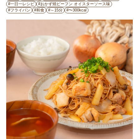
#一日一レシピ
#おかず焼ビーフン オイスターソース味
#フライパン
#和食
#～15分
#〜300kcal