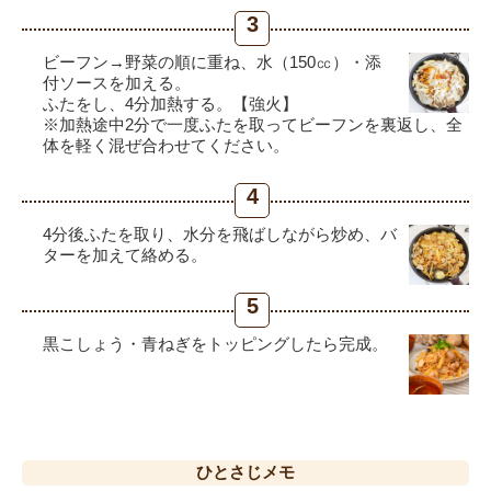
3
ビーフン→野菜の順に重ね、水（150㏄）・添
付ソースを加える。
ふたをし、4分加熱する。【強火】
※加熱途中2分で一度ふたを取ってビーフンを裏返し、全
体を軽く混ぜ合わせてください。
4
4分後ふたを取り、水分を飛ばしながら炒め、バ
ターを加えて絡める。
5
黒こしょう・青ねぎをトッピングしたら完成。
ひとさじ
メモ