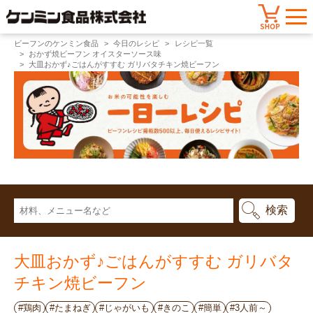
ビーフンのケンミン食品
今日のレシピ
レシピ一覧
おかず焼ビーフン オイスターソース味
大皿おかず♪ごはんがすすむ ガリバタチキン焼ビーフン
大皿おかず♪ごはんがすすむ ガリバタ
チキン焼ビーフン
#鶏肉
#たまねぎ
#じゃがいも
#きのこ
#簡単
#3人前～