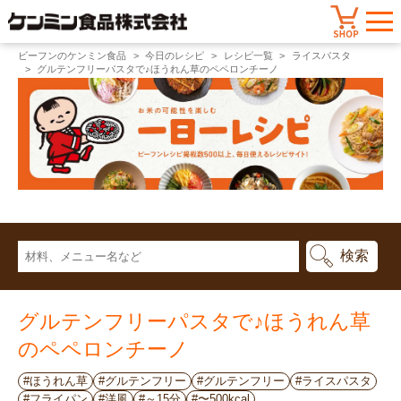
ビーフンのケンミン食品
今日のレシピ
レシピ一覧
ライスパスタ
グルテンフリーパスタで♪ほうれん草のペペロンチーノ
グルテンフリーパスタで♪ほうれん草
のペペロンチーノ
#ほうれん草
#グルテンフリー
#グルテンフリー
#ライスパスタ
#フライパン
#洋風
#～15分
#〜500kcal