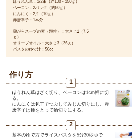
ほうれん草：1/2束（約100～150ｇ）
ベーコン：2パック（約80ｇ）
にんにく：2片（10ｇ）
赤唐辛子：1本分
鶏がらスープの素（顆粒）：大さじ1（7.5
ｇ）
オリーブオイル：大さじ3（36ｇ）
パスタのゆで汁：50cc
作り方
1
ほうれん草はざく切り、ベーコンは1cm幅に切
る。
にんにくは包丁でつぶしてみじん切りにし、赤
唐辛子は種をとって輪切りにする。
2
基本のゆで方でライスパスタを5分30秒ゆで