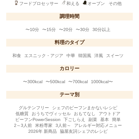
フードプロセッサー
和える
オーブン
その他
調理時間
〜10分
〜15分
〜20分
〜30分
30分以上
料理のタイプ
和食
エスニック・アジア
中華
韓国風
洋風
スイーツ
カロリー
〜300kcal
〜500kcal
〜700kcal
1000kcal〜
テーマ別
グルテンフリー
シェフのビーフンまかないレシピ
低糖質
おうちでヴィッセル
おもてなし
アウトドア
ビーフンPowerSession
下ごしらえ
副菜
基本
簡単
2～3人前
米粉専家
3人前～
アレルギー対応メニュー
2026年 新商品
脇屋友詞シェフのレシピ