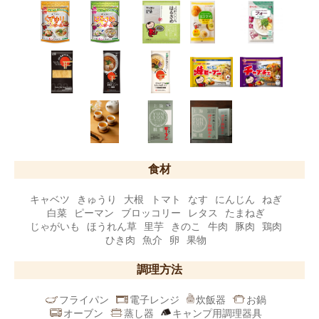
食材
キャベツ
きゅうり
大根
トマト
なす
にんじん
ねぎ
白菜
ピーマン
ブロッコリー
レタス
たまねぎ
じゃがいも
ほうれん草
里芋
きのこ
牛肉
豚肉
鶏肉
ひき肉
魚介
卵
果物
調理方法
フライパン
電子レンジ
炊飯器
お鍋
オーブン
蒸し器
キャンプ用調理器具