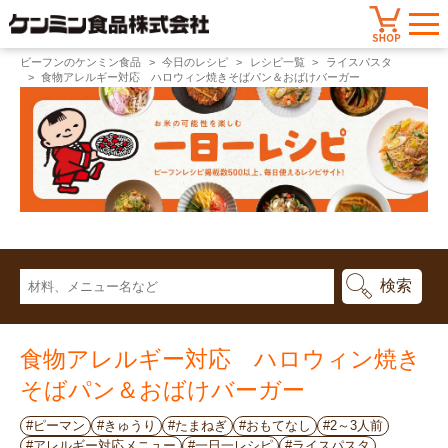
ビーフンのケンミン食品
今日のレシピ
レシピ一覧
ライスパスタ
食物アレルギー対応 ハロウィン焼きそばパン＆おばけバーガー
食物アレルギー対応 ハロウィン焼き
そばパン＆おばけバーガー
#ピーマン
#きゅうり
#たまねぎ
#おもてなし
#2～3人前
#アレルギー対応メニュー
#一日一レシピ
#ライスパスタ