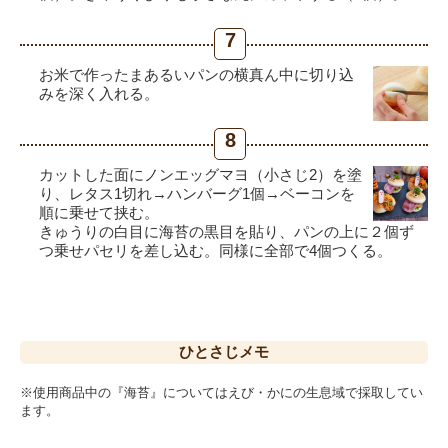
7
お米で作ったまあるいパンの横真ん中に切り込
みを深く入れる。
8
カットした面にノンエッグマヨ（小さじ2）を塗
り、レタス1切れ→ハンバーグ1個→ベーコンを
順に乗せて挟む。
きゅうりの白目に海苔の黒目を貼り、パンの上に２個ず
つ乗せパセリを差し込む。同様に全部で4個つくる。
ひとさじ
メモ
※使用商品中の『海苔』についてはえび・かにの生息域で採取してい
ます。