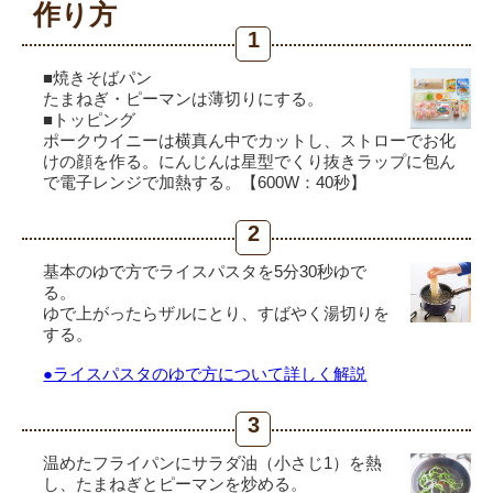
作り方
1
■焼きそばパン
たまねぎ・ピーマンは薄切りにする。
■トッピング
ポークウイニーは横真ん中でカットし、ストローでお化
けの顔を作る。にんじんは星型でくり抜きラップに包ん
で電子レンジで加熱する。【600W：40秒】
2
基本のゆで方でライスパスタを5分30秒ゆで
る。
ゆで上がったらザルにとり、すばやく湯切りを
する。
●ライスパスタのゆで方について詳しく解説
3
温めたフライパンにサラダ油（小さじ1）を熱
し、たまねぎとピーマンを炒める。