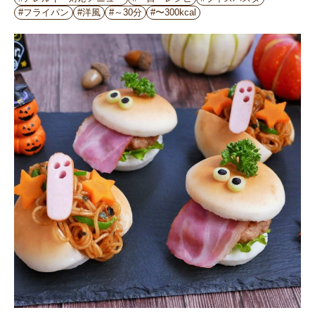
#フライパン
#洋風
#～30分
#〜300kcal