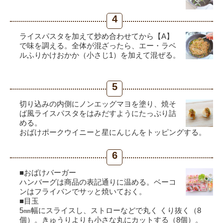
4
ライスパスタを加えて炒め合わせてから【A】
で味を調える。全体が混ざったら、エー・ラベ
ルふりかけおかか（小さじ1）を加えて混ぜる。
5
切り込みの内側にノンエッグマヨを塗り、焼そ
ば風ライスパスタをはみだすようにたっぷり詰
める。
おばけポークウイニーと星にんじんをトッピングする。
6
■おばけバーガー
ハンバーグは商品の表記通りに温める。ベーコ
ンはフライパンでサッと焼いておく。
■目玉
5㎜幅にスライスし、ストローなどで丸く くり抜く（8
個）。きゅうりよりも小さな丸にカットする（8個）。