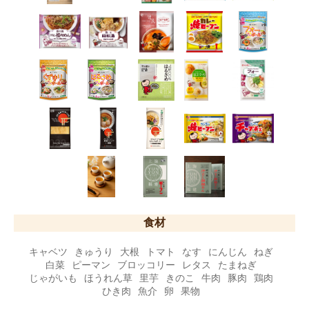
食材
キャベツ
きゅうり
大根
トマト
なす
にんじん
ねぎ
白菜
ピーマン
ブロッコリー
レタス
たまねぎ
じゃがいも
ほうれん草
里芋
きのこ
牛肉
豚肉
鶏肉
ひき肉
魚介
卵
果物