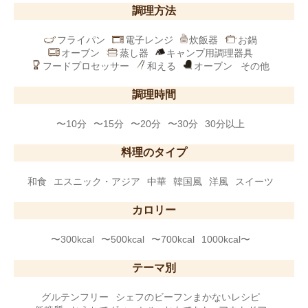
調理方法
フライパン
電子レンジ
炊飯器
お鍋
オーブン
蒸し器
キャンプ用調理器具
フードプロセッサー
和える
オーブン
その他
調理時間
〜10分
〜15分
〜20分
〜30分
30分以上
料理のタイプ
和食
エスニック・アジア
中華
韓国風
洋風
スイーツ
カロリー
〜300kcal
〜500kcal
〜700kcal
1000kcal〜
テーマ別
グルテンフリー
シェフのビーフンまかないレシピ