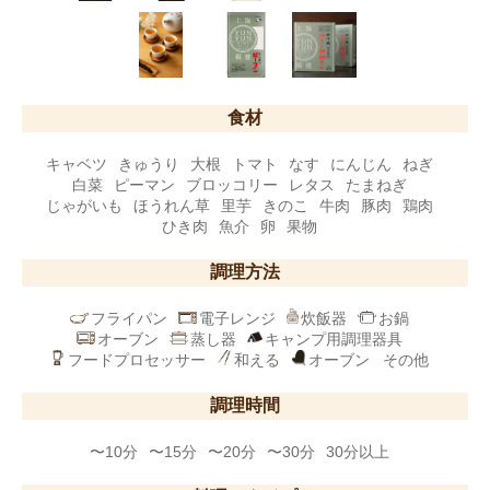
食材
キャベツ
きゅうり
大根
トマト
なす
にんじん
ねぎ
白菜
ピーマン
ブロッコリー
レタス
たまねぎ
じゃがいも
ほうれん草
里芋
きのこ
牛肉
豚肉
鶏肉
ひき肉
魚介
卵
果物
調理方法
フライパン
電子レンジ
炊飯器
お鍋
オーブン
蒸し器
キャンプ用調理器具
フードプロセッサー
和える
オーブン
その他
調理時間
〜10分
〜15分
〜20分
〜30分
30分以上