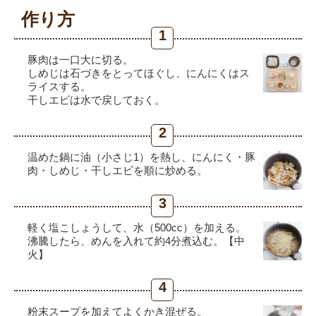
作り方
1
豚肉は一口大に切る。
しめじは石づきをとってほぐし、にんにくはス
ライスする。
干しエビは水で戻しておく。
2
温めた鍋に油（小さじ1）を熱し、にんにく・豚
肉・しめじ・干しエビを順に炒める。
3
軽く塩こしょうして、水（500cc）を加える。
沸騰したら、めんを入れて約4分煮込む。【中
火】
4
粉末スープを加えてよくかき混ぜる。