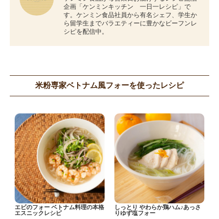
企画「ケンミンキッチン 一日一レシピ」で
す。ケンミン食品社員から有名シェフ、学生か
ら留学生までバラエティーに豊かなビーフンレ
シピを配信中。
米粉専家ベトナム風フォーを使ったレシピ
エビのフォー ベトナム料理の本格
しっとり やわらか鶏ハム♪あっさ
エスニックレシピ
りゆず塩フォー