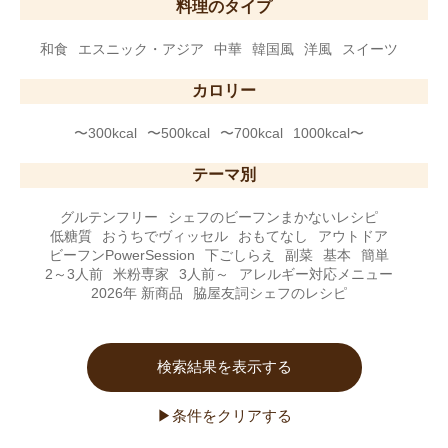
料理のタイプ
和食
エスニック・アジア
中華
韓国風
洋風
スイーツ
カロリー
〜300kcal
〜500kcal
〜700kcal
1000kcal〜
テーマ別
グルテンフリー
シェフのビーフンまかないレシピ
低糖質
おうちでヴィッセル
おもてなし
アウトドア
ビーフンPowerSession
下ごしらえ
副菜
基本
簡単
2～3人前
米粉専家
3人前～
アレルギー対応メニュー
2026年 新商品
脇屋友詞シェフのレシピ