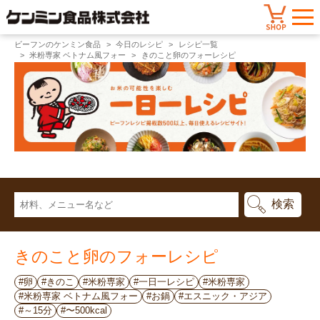
ビーフンのケンミン食品
今日のレシピ
レシピ一覧
米粉専家 ベトナム風フォー
きのこと卵のフォーレシピ
きのこと卵のフォーレシピ
#卵
#きのこ
#米粉専家
#一日一レシピ
#米粉専家
#米粉専家 ベトナム風フォー
#お鍋
#エスニック・アジア
#～15分
#〜500kcal