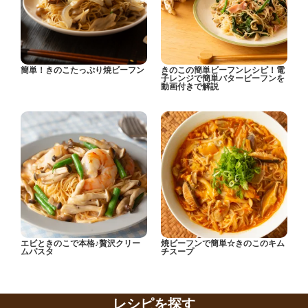
簡単！きのこたっぷり焼ビーフン
きのこの簡単ビーフンレシピ！電
子レンジで簡単バタービーフンを
動画付きで解説
エビときのこで本格♪贅沢クリー
焼ビーフンで簡単☆きのこのキム
ムパスタ
チスープ
レシピを探す