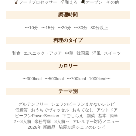
フードプロセッサー
和える
オーブン
その他
調理時間
〜10分
〜15分
〜20分
〜30分
30分以上
料理のタイプ
和食
エスニック・アジア
中華
韓国風
洋風
スイーツ
カロリー
〜300kcal
〜500kcal
〜700kcal
1000kcal〜
テーマ別
グルテンフリー
シェフのビーフンまかないレシピ
低糖質
おうちでヴィッセル
おもてなし
アウトドア
ビーフンPowerSession
下ごしらえ
副菜
基本
簡単
2～3人前
米粉専家
3人前～
アレルギー対応メニュー
2026年 新商品
脇屋友詞シェフのレシピ