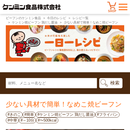
ビーフンのケンミン食品
今日のレシピ
レシピ一覧
ケンミン焼ビーフン 鶏だし醤油
少ない具材で簡単！なめこ焼ビーフン
少ない具材で簡単！なめこ焼ビーフン
#きのこ
#簡単
#ケンミン焼ビーフン 鶏だし醤油
#フライパン
#中華
#～10分
#〜500kcal