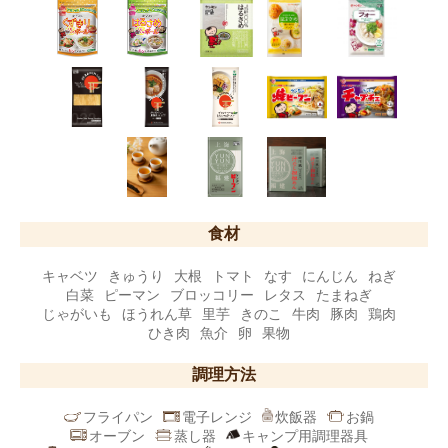
食材
キャベツ
きゅうり
大根
トマト
なす
にんじん
ねぎ
白菜
ピーマン
ブロッコリー
レタス
たまねぎ
じゃがいも
ほうれん草
里芋
きのこ
牛肉
豚肉
鶏肉
ひき肉
魚介
卵
果物
調理方法
フライパン
電子レンジ
炊飯器
お鍋
オーブン
蒸し器
キャンプ用調理器具