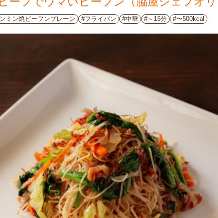
ビーフでウマいビーフン（脇屋シェフオリ
ケンミン焼ビーフンプレーン
#フライパン
#中華
#～15分
#〜500kcal