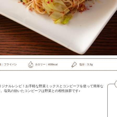
法：フライパン
カロリー：408kcal
塩分：3.3g
リジナルレシピ！お手軽な野菜ミックスとコンビーフを使って簡単な
。塩気の効いたコンビーフは野菜との相性抜群です♪