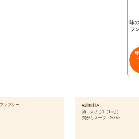
味の
フ
味
フンプレー
■調味料A
酒：大さじ1（15ｇ）
鶏がらスープ：200㏄