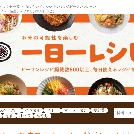
レシピ一覧
味の付いていない ケンミン焼ビーフンプレーン
ーフン（脇屋シェフオリジナルレシピ）
スペーパー
パッタイ
フォー
マーラータン
夏野菜
なす
オクラ
冷やし