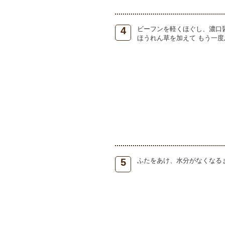
4
ビーフンを軽くほぐし、濃口
ほうれん草を加えて もう一
5
ふたをあけ、水分がなくなる