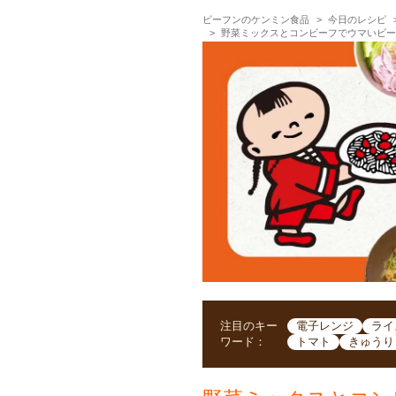
ビーフンのケンミン食品
今日のレシピ
野菜ミックスとコンビーフでウマいビ
注目のキー
電子レンジ
ライ
ワード：
トマト
きゅうり