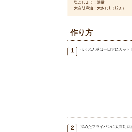
塩こしょう：適量
太白胡麻油：大さじ1（12ｇ）
作り方
1
ほうれん草は一口大にカット
2
温めたフライパンに太白胡麻