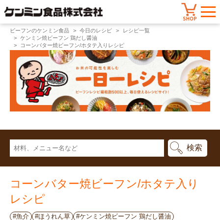
ビーフンのケンミン食品
今日のレシピ
レシピ一覧
ケンミン焼ビーフン 鶏だし醤油
コーンバター焼ビーフン/ホタテ入りレシピ
コーンバター焼ビーフン/ホタテ入り
レシピ
#魚介
#ほうれん草
#ケンミン焼ビーフン 鶏だし醤油