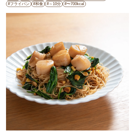
#フライパン
#和食
#～10分
#〜700kcal