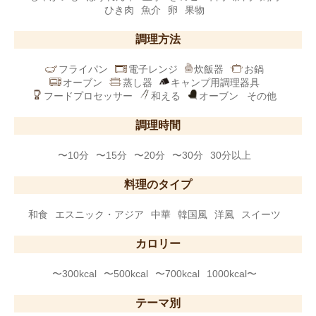
ひき肉
魚介
卵
果物
調理方法
フライパン
電子レンジ
炊飯器
お鍋
オーブン
蒸し器
キャンプ用調理器具
フードプロセッサー
和える
オーブン
その他
調理時間
〜10分
〜15分
〜20分
〜30分
30分以上
料理のタイプ
和食
エスニック・アジア
中華
韓国風
洋風
スイーツ
カロリー
〜300kcal
〜500kcal
〜700kcal
1000kcal〜
テーマ別