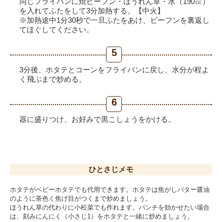
同じフライパンに焼ビーフン・ほうれん草・水（190㏄）
を入れてふたをして3分加熱する。【中火】
※加熱途中1分30秒で一旦ふたをあけ、ビーフンを裏返し
てほぐしてください。
5
3分後、ホタテとコーンをフライパンに戻し、水分が程よ
く飛ぶまで炒める。
6
器に盛りつけ、お好みで黒こしょうをかける。
ひとさじ
メモ
ホタテがベビーホタテでも代用できます。ホタテは焦がしバター醤油
のように茶色く焦げ目がつくまで炒めましょう。
ほうれん草の代わりに小松菜でも作れます。パンチを効かせたい場合
は、刻みにんにく（小さじ1）をホタテと一緒に炒めましょう。