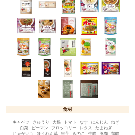
食材
キャベツ
きゅうり
大根
トマト
なす
にんじん
ねぎ
白菜
ピーマン
ブロッコリー
レタス
たまねぎ
じゃがいも
ほうれん草
里芋
きのこ
牛肉
豚肉
鶏肉