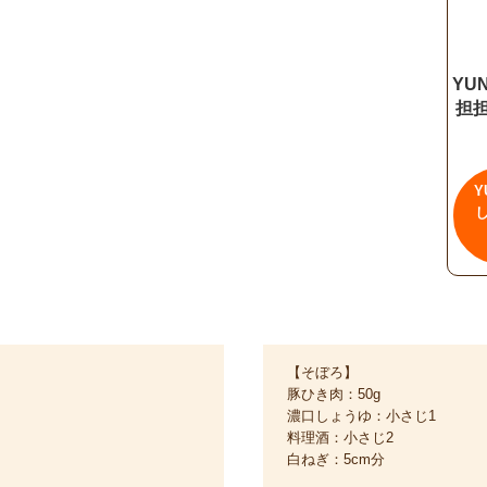
YU
担
Y
【そぼろ】
豚ひき肉：50g
濃口しょうゆ：小さじ1
料理酒：小さじ2
白ねぎ：5cm分