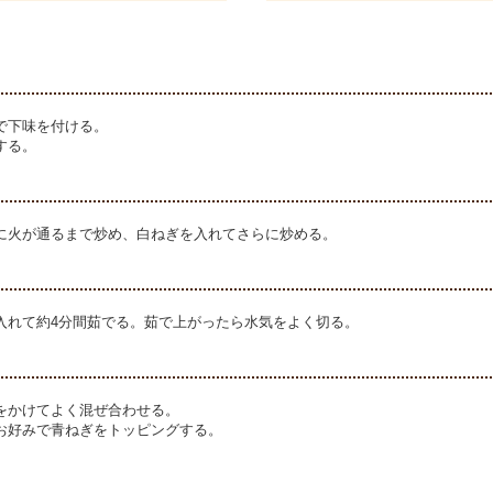
で下味を付ける。
する。
に火が通るまで炒め、白ねぎを入れてさらに炒める。
入れて約4分間茹でる。茹で上がったら水気をよく切る。
をかけてよく混ぜ合わせる。
お好みで青ねぎをトッピングする。