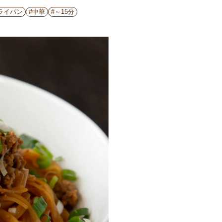
ライパン
#中華
#～15分