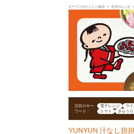
ビーフンのケンミン食品
今日のレシピ
注目のキー
電子レンジ
ライ
ワード：
トマト
きゅうり
YUNYUN 汁なし