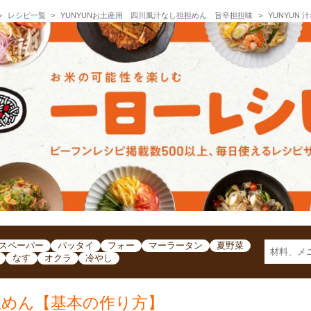
レシピ一覧
YUNYUNお土産用 四川風汁なし担担めん 旨辛担担味
YUNYUN
スペーパー
パッタイ
フォー
マーラータン
夏野菜
なす
オクラ
冷やし
担担めん【基本の作り方】