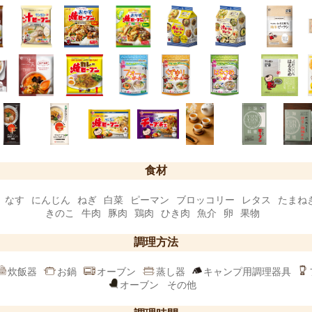
食材
なす
にんじん
ねぎ
白菜
ピーマン
ブロッコリー
レタス
たまね
きのこ
牛肉
豚肉
鶏肉
ひき肉
魚介
卵
果物
調理方法
炊飯器
お鍋
オーブン
蒸し器
キャンプ用調理器具
オーブン
その他