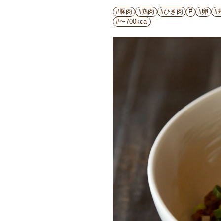
#
#豚肉
#鶏肉
#ひき肉
#卵
#
#〜700kcal