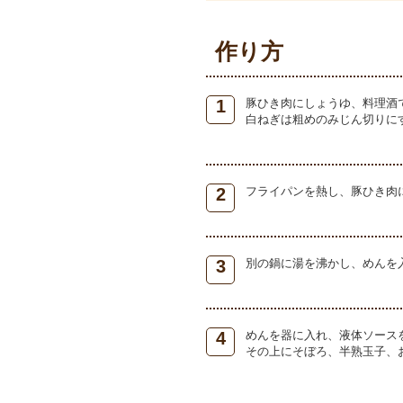
作り方
1
豚ひき肉にしょうゆ、料理酒
白ねぎは粗めのみじん切りに
2
フライパンを熱し、豚ひき肉
3
別の鍋に湯を沸かし、めんを
4
めんを器に入れ、液体ソース
その上にそぼろ、半熟玉子、