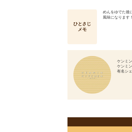
めんをゆでた後
風味になります
ひとさじ
メモ
ケンミン
ケンミ
有名シ