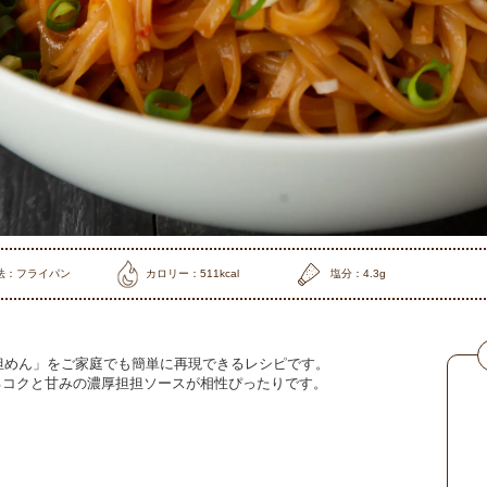
法：フライパン
カロリー：511kcal
塩分：4.3g
担担めん」をご家庭でも簡単に再現できるレシピです。
るコクと甘みの濃厚担担ソースが相性ぴったりです。