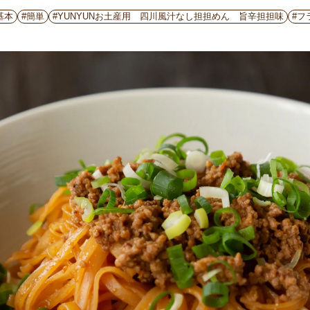
基本
#簡単
#YUNYUNお土産用 四川風汁なし担担めん 旨辛担担味
#フ