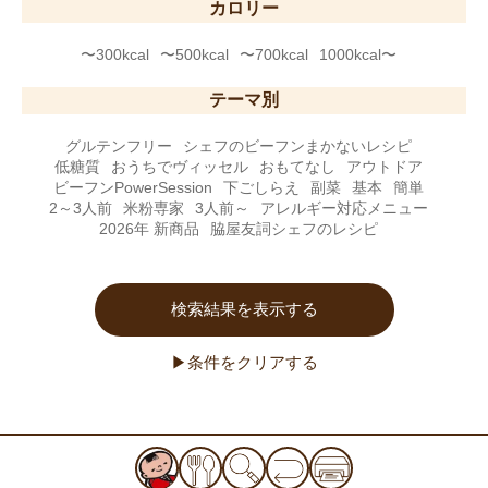
カロリー
〜300kcal
〜500kcal
〜700kcal
1000kcal〜
テーマ別
グルテンフリー
シェフのビーフンまかないレシピ
低糖質
おうちでヴィッセル
おもてなし
アウトドア
ビーフンPowerSession
下ごしらえ
副菜
基本
簡単
2～3人前
米粉専家
3人前～
アレルギー対応メニュー
2026年 新商品
脇屋友詞シェフのレシピ