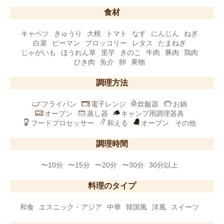
食材
キャベツ
きゅうり
大根
トマト
なす
にんじん
ねぎ
白菜
ピーマン
ブロッコリー
レタス
たまねぎ
じゃがいも
ほうれん草
里芋
きのこ
牛肉
豚肉
鶏肉
ひき肉
魚介
卵
果物
調理方法
フライパン
電子レンジ
炊飯器
お鍋
オーブン
蒸し器
キャンプ用調理器具
フードプロセッサー
和える
オーブン
その他
調理時間
〜10分
〜15分
〜20分
〜30分
30分以上
料理のタイプ
和食
エスニック・アジア
中華
韓国風
洋風
スイーツ