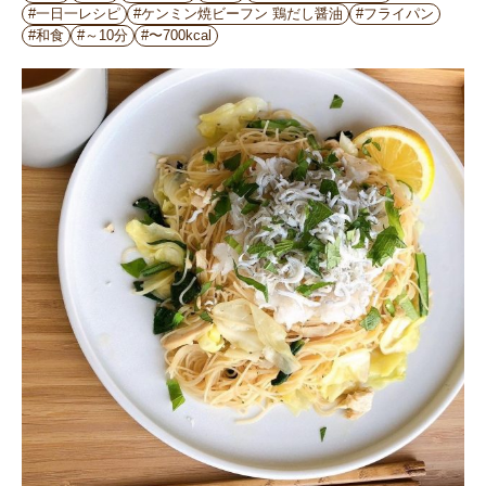
#一日一レシピ
#ケンミン焼ビーフン 鶏だし醤油
#フライパン
#和食
#～10分
#〜700kcal