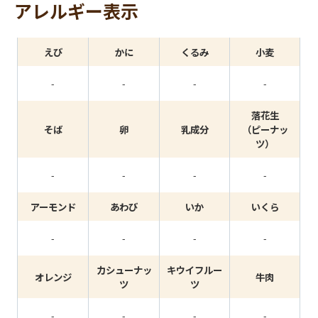
アレルギー表示
えび
かに
くるみ
小麦
-
-
-
-
落花生
そば
卵
乳成分
（ピーナッ
ツ）
-
-
-
-
アーモンド
あわび
いか
いくら
-
-
-
-
カシューナッ
キウイフルー
オレンジ
牛肉
ツ
ツ
-
-
-
-