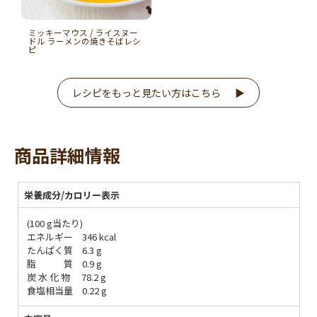
ミッキーマウス / ライスヌー
ドル ラーメンの焼きそばレシ
ピ
レシピをもっと見たい方はこちら
商品詳細情報
栄養成分/カロリー表示
(100 g当たり)
エネルギー 346 kcal
たんぱく質 6.3 g
脂 質 0.9 g
炭 水 化 物 78.2 g
食塩相当量 0.22 g