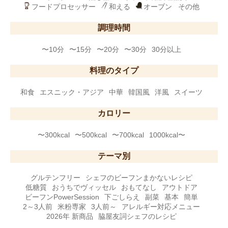
フードプロセッサー
和える
オーブン
その他
調理時間
〜10分
〜15分
〜20分
〜30分
30分以上
料理のタイプ
和食
エスニック・アジア
中華
韓国風
洋風
スイーツ
カロリー
〜300kcal
〜500kcal
〜700kcal
1000kcal〜
テーマ別
グルテンフリー
シェフのビーフンまかないレシピ
低糖質
おうちでヴィッセル
おもてなし
アウトドア
ビーフンPowerSession
下ごしらえ
副菜
基本
簡単
2～3人前
米粉専家
3人前～
アレルギー対応メニュー
2026年 新商品
脇屋友詞シェフのレシピ