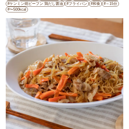
#ケンミン焼ビーフン 鶏だし醤油
#フライパン
#和食
#～15分
#〜500kcal