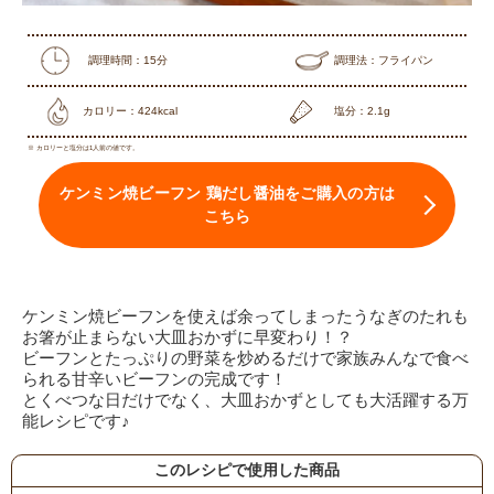
調理時間：15分
調理法：フライパン
カロリー：424kcal
塩分：2.1g
※ カロリーと塩分は1人前の値です。
ケンミン焼ビーフン 鶏だし醤油をご購入の方は
こちら
ケンミン焼ビーフンを使えば余ってしまったうなぎのたれも
お箸が止まらない大皿おかずに早変わり！？
ビーフンとたっぷりの野菜を炒めるだけで家族みんなで食べ
られる甘辛いビーフンの完成です！
とくべつな日だけでなく、大皿おかずとしても大活躍する万
能レシピです♪
このレシピで使用した商品