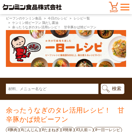
ビーフンのケンミン食品
今日のレシピ
レシピ一覧
ケンミン焼ビーフン 鶏だし醤油
余ったうなぎのタレ活用レシピ！ 甘辛豚かば焼ビーフン
余ったうなぎのタレ活用レシピ！ 甘
辛豚かば焼ビーフン
#豚肉
#にんじん
#たまねぎ
#簡単
#3人前～
#一日一レシピ