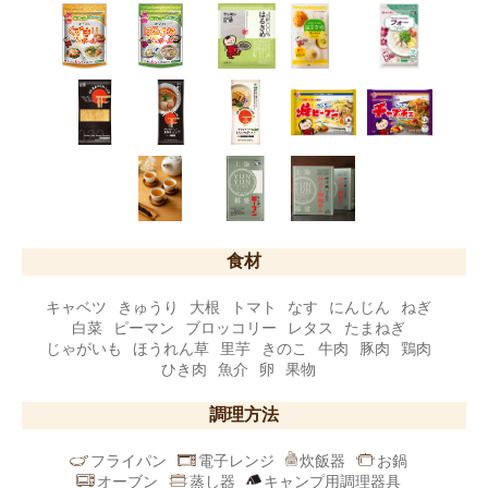
食材
キャベツ
きゅうり
大根
トマト
なす
にんじん
ねぎ
白菜
ピーマン
ブロッコリー
レタス
たまねぎ
じゃがいも
ほうれん草
里芋
きのこ
牛肉
豚肉
鶏肉
ひき肉
魚介
卵
果物
調理方法
フライパン
電子レンジ
炊飯器
お鍋
オーブン
蒸し器
キャンプ用調理器具