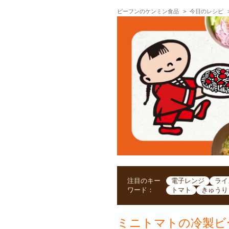
ビーフンのケンミン食品
今日のレシピ
注目のキー
電子レンジ
ライ
ワード：
トマト
きゅうり
ミニトマトの冷製ビ