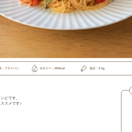
法：フライパン
カロリー：380kcal
塩分：3.0g
レシピです。
ススメです♪