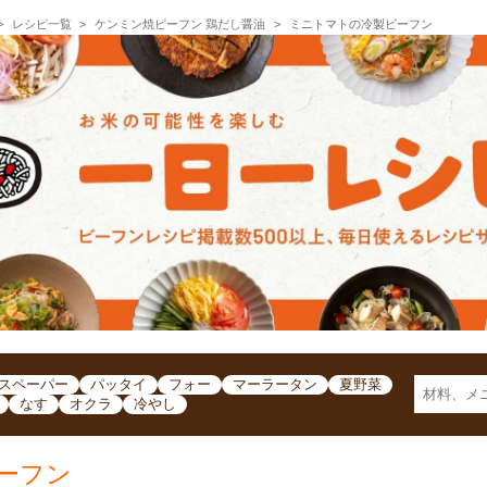
レシピ一覧
ケンミン焼ビーフン 鶏だし醤油
ミニトマトの冷製ビーフン
スペーパー
パッタイ
フォー
マーラータン
夏野菜
なす
オクラ
冷やし
ーフン