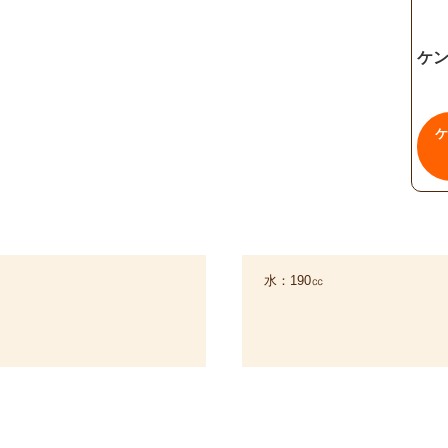
ケン
ケ
水：190㏄