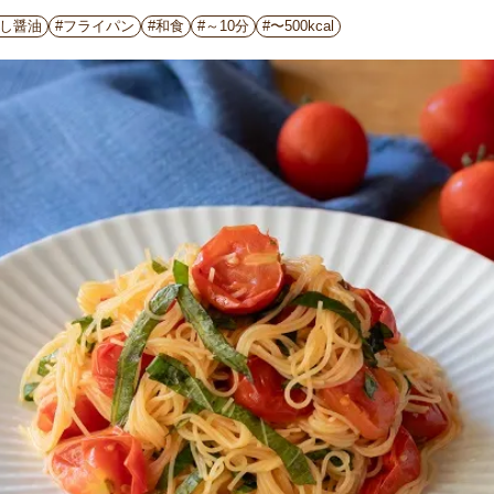
だし醤油
#フライパン
#和食
#～10分
#〜500kcal