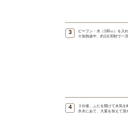
3
ビーフン・水（190㏄）を入
※加熱途中、約1分30秒で
4
３分後、ふたを開けて水気を
氷水にあて、大葉を加えて混