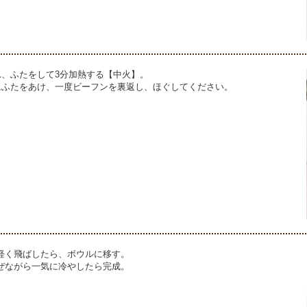
れ、ふたをして3分加熱する【中火】。
一旦ふたをあけ、一度ビーフンを裏返し、ほぐしてください。
軽く飛ばしたら、ボウルに移す。
ぜながら一気に冷やしたら完成。