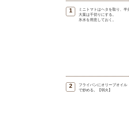
1
ミニトマトはヘタを取り、半
大葉は千切りにする。
氷水を用意しておく。
2
フライパンにオリーブオイル
で炒める。【弱火】