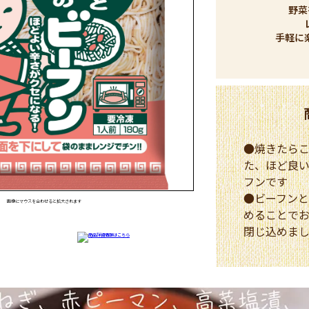
野菜
手軽に
●焼きたら
た、ほど良
フンです
●ビーフン
画像にマウスを合わせると拡大されます
めることで
閉じ込めま