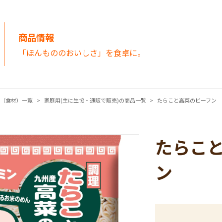
商品情報
「ほんもののおいしさ」を食卓に。
品（食材）一覧
家庭用(主に生協・通販で販売)の商品一覧
たらこと高菜のビーフン
たらこ
ン