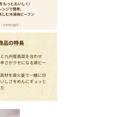
をもっとおいしく!
レンジで簡単、
楽しむ冷凍焼ビーフン
商品の特長
こと九州産高菜を合わせ
い辛さがクセになる焼ビー
と具材を直火釜で一緒に炒
おいしさをめんにギュッと
した