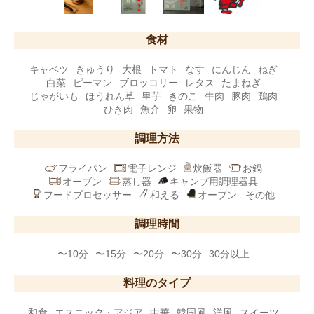
食材
キャベツ
きゅうり
大根
トマト
なす
にんじん
ねぎ
白菜
ピーマン
ブロッコリー
レタス
たまねぎ
じゃがいも
ほうれん草
里芋
きのこ
牛肉
豚肉
鶏肉
ひき肉
魚介
卵
果物
調理方法
フライパン
電子レンジ
炊飯器
お鍋
オーブン
蒸し器
キャンプ用調理器具
フードプロセッサー
和える
オーブン
その他
調理時間
〜10分
〜15分
〜20分
〜30分
30分以上
料理のタイプ
和食
エスニック・アジア
中華
韓国風
洋風
スイーツ