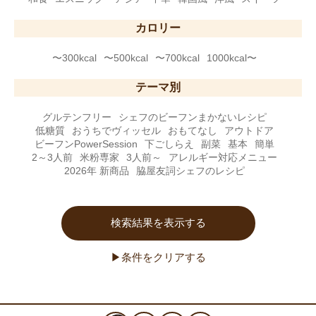
カロリー
〜300kcal
〜500kcal
〜700kcal
1000kcal〜
テーマ別
グルテンフリー
シェフのビーフンまかないレシピ
低糖質
おうちでヴィッセル
おもてなし
アウトドア
ビーフンPowerSession
下ごしらえ
副菜
基本
簡単
2～3人前
米粉専家
3人前～
アレルギー対応メニュー
2026年 新商品
脇屋友詞シェフのレシピ