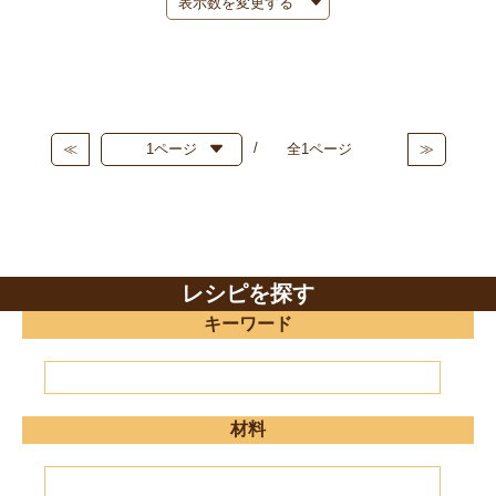
≪
全1ページ
≫
レシピを探す
キーワード
材料