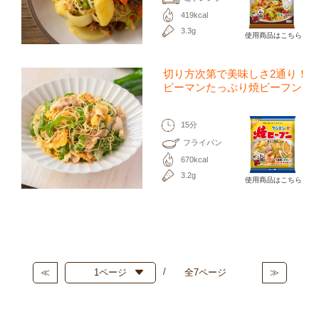
419kcal
3.3g
使用商品はこちら
切り方次第で美味しさ2通り！
ピーマンたっぷり焼ビーフン
15分
フライパン
670kcal
3.2g
使用商品はこちら
≪
全7ページ
≫