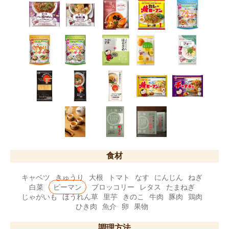
食材
キャベツ
きゅうり
大根
トマト
なす
にんじん
ねぎ
白菜
ピーマン
ブロッコリー
レタス
たまねぎ
じゃがいも
ほうれん草
里芋
きのこ
牛肉
豚肉
鶏肉
ひき肉
魚介
卵
果物
調理方法