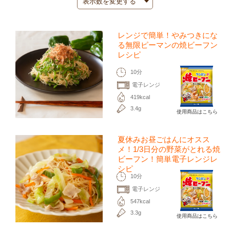
レンジで簡単！やみつきにな
る無限ピーマンの焼ビーフン
レシピ
10分
電子レンジ
419kcal
3.4g
使用商品はこちら
夏休みお昼ごはんにオスス
メ！1/3日分の野菜がとれる焼
ビーフン！簡単電子レンジレ
シピ
10分
電子レンジ
547kcal
3.3g
使用商品はこちら