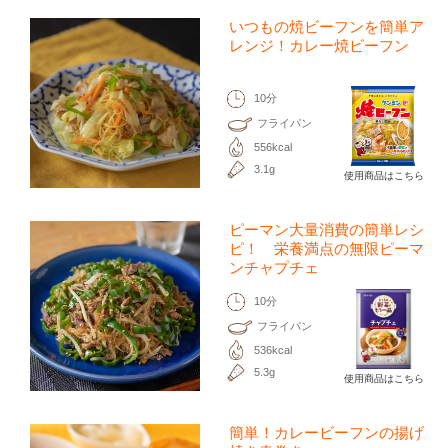
いつもの焼ビーフンを簡単ア
レンジ！カレー焼ビーフン
10分
フライパン
556kcal
3.1g
使用商品はこちら
ピーマン大量消費の簡単レシ
ピ！ 栄養満点の無限ピーマ
ンチャプチェ
10分
フライパン
536kcal
5.3g
使用商品はこちら
簡単！カレービーフンの揚げ