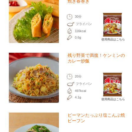
焼き春巻き
30分
フライパン
116kcal
0.6g
使用商品はこちら
残り野菜で満腹！ケンミンの
カレー炒飯
20分
フライパン
497kcal
4.1g
使用商品はこちら
ピーマンたっぷり塩こんぶ焼
ビーフン