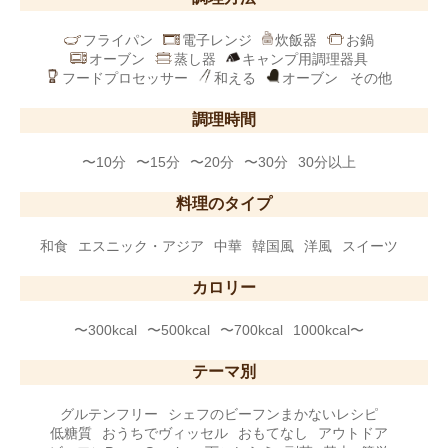
フライパン
電子レンジ
炊飯器
お鍋
オーブン
蒸し器
キャンプ用調理器具
フードプロセッサー
和える
オーブン
その他
調理時間
〜10分
〜15分
〜20分
〜30分
30分以上
料理のタイプ
和食
エスニック・アジア
中華
韓国風
洋風
スイーツ
カロリー
〜300kcal
〜500kcal
〜700kcal
1000kcal〜
テーマ別
グルテンフリー
シェフのビーフンまかないレシピ
低糖質
おうちでヴィッセル
おもてなし
アウトドア