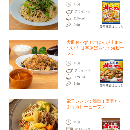
15分
フライパン
113kcal
0.9g
使用商品はこちら
大皿おかず！ごはんが止まら
ない！ 甘辛豚ばらなす焼ビー
フン
15分
フライパン
332kcal
1.9g
使用商品はこちら
電子レンジで簡単！野菜たっ
ぷりカレービーフン
10分
電子レンジ