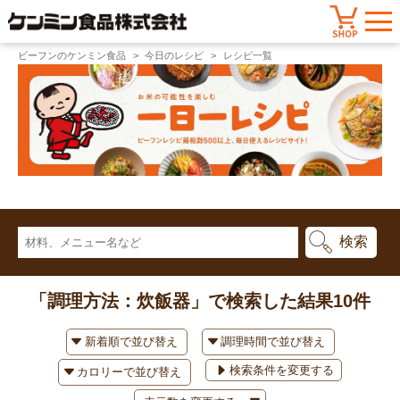
ビーフンのケンミン食品
今日のレシピ
レシピ一覧
「調理方法：炊飯器」で検索した結果
10件
検索条件を変更する