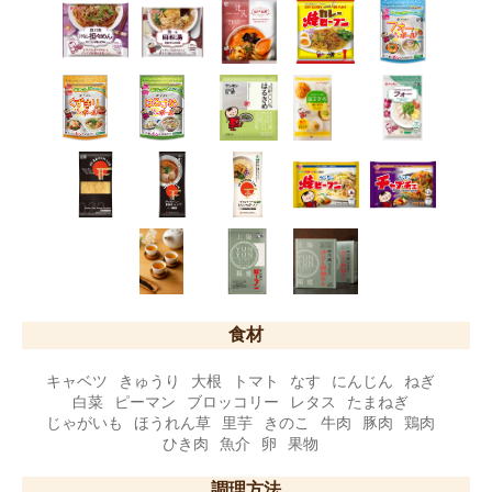
食材
キャベツ
きゅうり
大根
トマト
なす
にんじん
ねぎ
白菜
ピーマン
ブロッコリー
レタス
たまねぎ
じゃがいも
ほうれん草
里芋
きのこ
牛肉
豚肉
鶏肉
ひき肉
魚介
卵
果物
調理方法