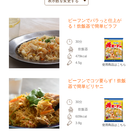
ビーフンでパラっと仕上が
る！炊飯器で簡単ピラフ
30分
炊飯器
479kcal
4.5g
使用商品はこちら
ビーフンでコツ要らず！炊飯
器で簡単ビリヤニ
30分
炊飯器
609kcal
3.8g
使用商品はこちら