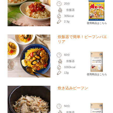
20分
炊飯器
305kcal
2.3g
使用商品はこちら
炊飯器で簡単！ビーフンパエ
リア
60分
炊飯器
1092kcal
13g
使用商品はこちら
炊き込みビーフン
50分
炊飯器