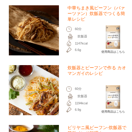
中華ちまき風ビーフン（バァ
ーツァン）炊飯器でつくる簡
単レシピ
60分
炊飯器
1147kcal
6.6g
使用商品はこちら
炊飯器とビーフンで作る カオ
マンガイのレシピ
60分
炊飯器
1194kcal
6.9g
使用商品はこちら
ビリヤニ風ビーフン-炊飯器で