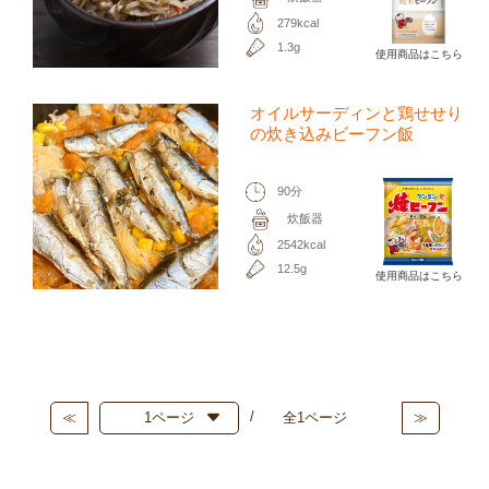
279kcal
1.3g
使用商品はこちら
オイルサーディンと鶏せせり
の炊き込みビーフン飯
90分
炊飯器
2542kcal
12.5g
使用商品はこちら
≪
全1ページ
≫