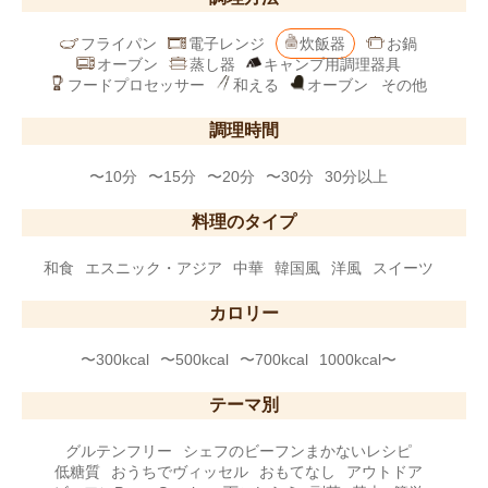
フライパン
電子レンジ
炊飯器
お鍋
オーブン
蒸し器
キャンプ用調理器具
フードプロセッサー
和える
オーブン
その他
調理時間
〜10分
〜15分
〜20分
〜30分
30分以上
料理のタイプ
和食
エスニック・アジア
中華
韓国風
洋風
スイーツ
カロリー
〜300kcal
〜500kcal
〜700kcal
1000kcal〜
テーマ別
グルテンフリー
シェフのビーフンまかないレシピ
低糖質
おうちでヴィッセル
おもてなし
アウトドア