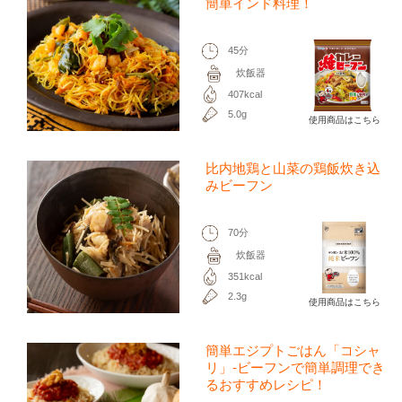
簡単インド料理！
45分
炊飯器
407kcal
5.0g
使用商品はこちら
比内地鶏と山菜の鶏飯炊き込
みビーフン
70分
炊飯器
351kcal
2.3g
使用商品はこちら
簡単エジプトごはん「コシャ
リ」-ビーフンで簡単調理でき
るおすすめレシピ！