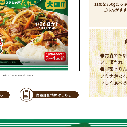
野菜を350gた
ごはんがすす
●青森でお
ミナ源たれ
●野菜とり
タミナ源た
画像にマウスを合わせると拡大されます
いしく食べ