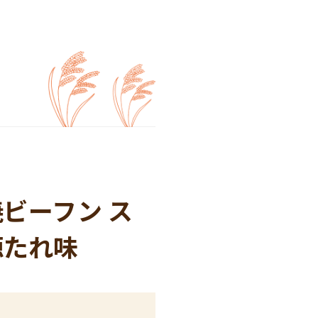
ビーフン ス
源たれ味