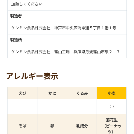
加熱してください
製造者
ケンミン食品株式会社 神戸市中央区海岸通５丁目１番１号
製造所
ケンミン食品株式会社 篠山工場 兵庫県丹波篠山市泉２－７
アレルギー表示
えび
かに
くるみ
小麦
-
-
-
◯
落花生
そば
卵
乳成分
（ピーナッ
ツ）