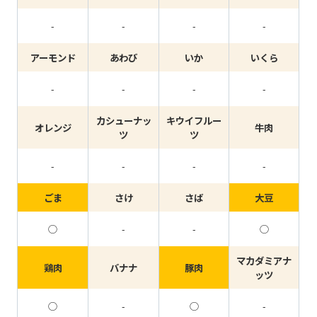
-
-
-
-
アーモンド
あわび
いか
いくら
-
-
-
-
カシューナッ
キウイフルー
オレンジ
牛肉
ツ
ツ
-
-
-
-
ごま
さけ
さば
大豆
◯
-
-
◯
マカダミアナ
鶏肉
バナナ
豚肉
ッツ
◯
-
◯
-