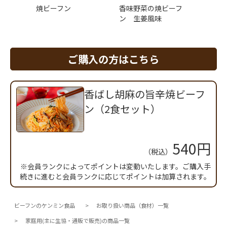
のビーフ
焼ビーフン
香味野菜の焼ビーフ
たらこ
ン 生姜風味
ン
ご購入の方はこちら
香ばし胡麻の旨辛焼ビーフ
ン（2食セット）
540円
（税込）
※会員ランクによってポイントは変動いたします。ご購入手
続きに進むと会員ランクに応じてポイントは加算されます。
ビーフンのケンミン食品
お取り扱い商品（食材）一覧
家庭用(主に生協・通販で販売)の商品一覧