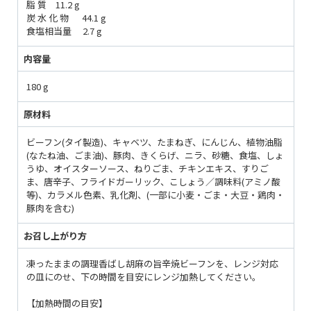
脂 質 11.2 g
炭 水 化 物 44.1 g
食塩相当量 2.7 g
内容量
180 g
原材料
ビーフン(タイ製造)、キャベツ、たまねぎ、にんじん、植物油脂
(なたね油、ごま油)、豚肉、きくらげ、ニラ、砂糖、食塩、しょ
うゆ、オイスターソース、ねりごま、チキンエキス、すりご
ま、唐辛子、フライドガーリック、こしょう／調味料(アミノ酸
等)、カラメル色素、乳化剤、(一部に小麦・ごま・大豆・鶏肉・
豚肉を含む)
お召し上がり方
凍ったままの調理香ばし胡麻の旨辛焼ビーフンを、レンジ対応
の皿にのせ、下の時間を目安にレンジ加熱してください。
【加熱時間の目安】