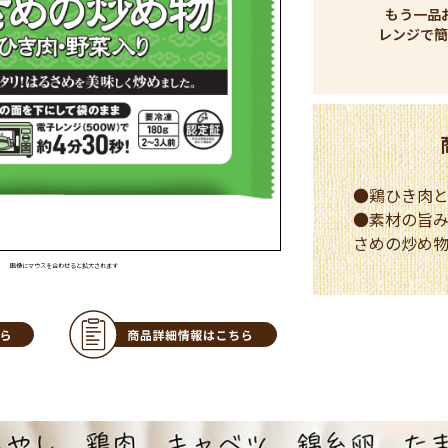
もう一品
レンジで簡
●鶏ひき肉と
●素材の旨
さめの炒め
画像にマウスを合わせると拡大されます