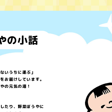
やの
小話
めないうちに運ぶ」
顔をお届けしています。
うやの元気の源！
、
をしたり、野菜ぼうやに