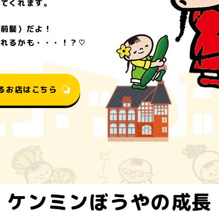
えてくれます。
・前髪）だよ！
なれるかも・・・！？♡
る
お店はこちら
ケンミンぼうやの
成長