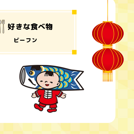
好きな
食べ物
ビーフン