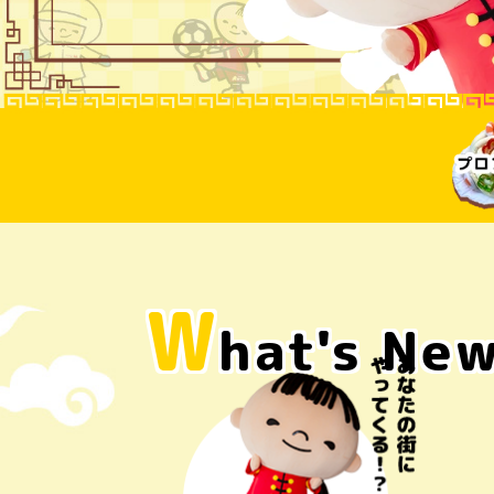
W
hat's Ne