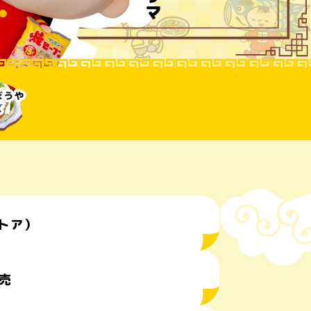
アトア）
売